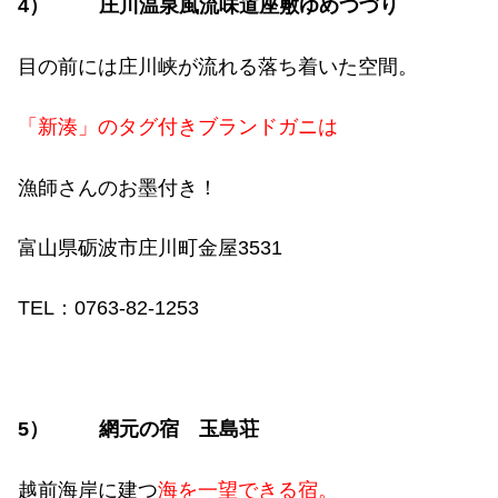
4
）
庄川温泉風流味道座敷ゆめつづり
目の前には庄川峡が流れる落ち着いた空間。
「新湊」のタグ付きブランドガニは
漁師さんのお墨付き！
富山県砺波市庄川町金屋
3531
TEL
：
0763-82-1253
5
）
網元の宿 玉島荘
越前海岸に建つ
海を一望できる宿。