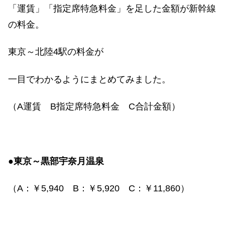
「運賃」「指定席特急料金」を足した金額が新幹線
の料金。
東京～北陸
4
駅の料金が
一目でわかるようにまとめてみました。
（
A
運賃
B
指定席特急料金
C
合計金額）
●東京～黒部宇奈月温泉
（
A
：￥
5,940
B
：￥
5,920
C
：￥
11,860
）