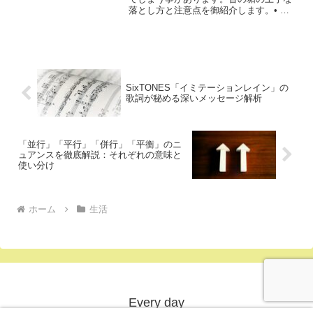
落とし方と注意点を御紹介します。• 垢
すりグッズを使って擦る• オイルを使っ
て柔らかくする• 一度に落とし切ろうと
しない• プロの垢すりマッサージを受け
る• 垢すり後は...
SixTONES「イミテーションレイン」の
歌詞が秘める深いメッセージ解析
「並行」「平行」「併行」「平衡」のニ
ュアンスを徹底解説：それぞれの意味と
使い分け
ホーム
生活
Every day