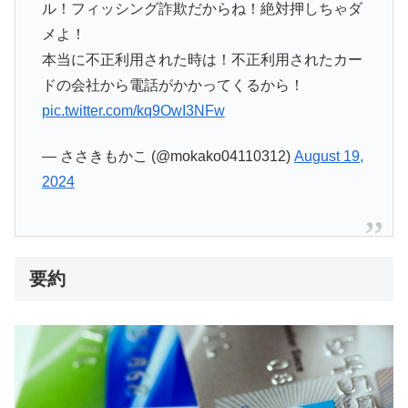
ル！フィッシング詐欺だからね！絶対押しちゃダ
メよ！
本当に不正利用された時は！不正利用されたカー
ドの会社から電話がかかってくるから！
pic.twitter.com/kq9OwI3NFw
— ささきもかこ (@mokako04110312)
August 19,
2024
要約