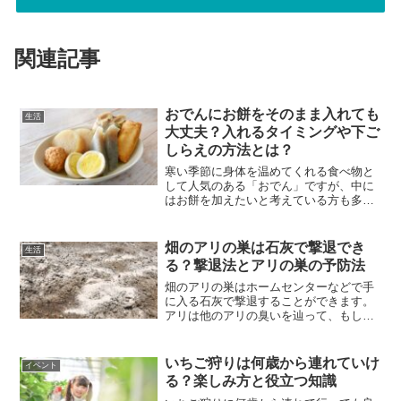
関連記事
おでんにお餅をそのまま入れても
生活
大丈夫？入れるタイミングや下ご
しらえの方法とは？
寒い季節に身体を温めてくれる食べ物と
して人気のある「おでん」ですが、中に
はお餅を加えたいと考えている方も多い
でしょう。おでんの具材としてお餅を入
れる場合、ただ入れればいいわけではあ
りません。入れるタイミングや下準備が
畑のアリの巣は石灰で撃退でき
生活
重要になってきます。今回...
る？撃退法とアリの巣の予防法
畑のアリの巣はホームセンターなどで手
に入る石灰で撃退することができます。
アリは他のアリの臭いを辿って、もしく
は食べ物などの臭いを辿って付いていく
ので、石灰がにおいを消すことで匂いが
なくなればどこに行けばよいかわからな
いちご狩りは何歳から連れていけ
イベント
くなるのです。そのほかに...
る？楽しみ方と役立つ知識