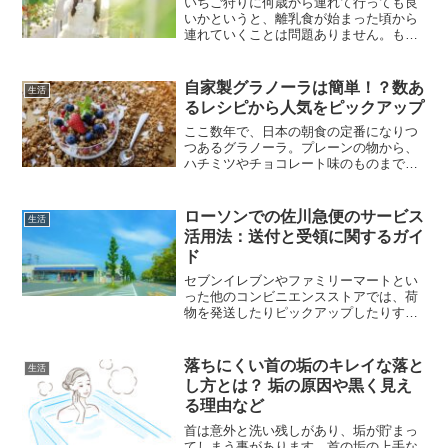
いちご狩りに何歳から連れて行っても良
いかというと、離乳食が始まった頃から
連れていくことは問題ありません。もち
ろんそのままいちごを食べさせることは
できませんが、離乳食が始まる月齢6ヶ月
頃からすり潰して果汁を飲ませることが
自家製グラノーラは簡単！？数あ
生活
できますので一緒に楽し...
るレシピから人気をピックアップ
ここ数年で、日本の朝食の定番になりつ
つあるグラノーラ。プレーンの物から、
ハチミツやチョコレート味のものまで幅
広く販売されているのを見かけます。準
備するのも簡単だし、手軽に食物繊維や
鉄分がとれるし、ダイエットに活用して
ローソンでの佐川急便のサービス
生活
いる人もたくさんいますよ...
活用法：送付と受領に関するガイ
ド
セブンイレブンやファミリーマートとい
った他のコンビニエンスストアでは、荷
物を発送したりピックアップしたりする
のにヤマト運輸の宅配サービスが利用で
きます。一方でローソンでは日本郵便が
提供するゆうパックサービスを活用する
落ちにくい首の垢のキレイな落と
生活
ことにより、様々な配送ニ...
し方とは？ 垢の原因や黒く見え
る理由など
首は意外と洗い残しがあり、垢が貯まっ
てしまう事があります。首の垢の上手な