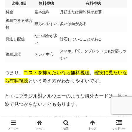
比較項目
無料視聴
有料視聴
料金
基本無料
月額または契約料が必要
視聴できる試合
限られやすい
多い傾向がある
数
ない場合が多
見逃し配信
対応していることがある
い
スマホ、PC、タブレットにも対応しや
視聴環境
テレビ中心
すい
つまり、
コストを抑えたいなら無料視聴
、
確実に見たいな
ら有料視聴
という考え方がわかりやすいです。
とくにブラジル対ノルウェーのような海外カードは、地上
波で見つからないこともあります。
そのため、最初から有料配信も候補に入れておくと、試合
直前にあわてずに済みます。
メニュー
ホーム
検索
トップ
サイドバー