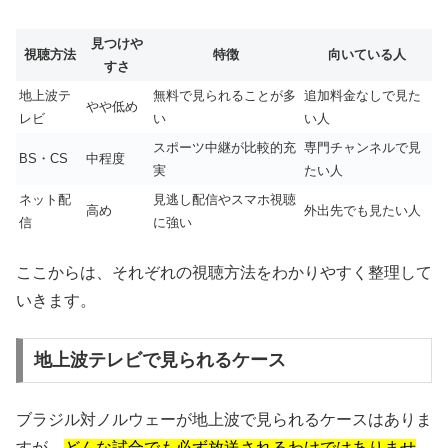
見つけや
視聴方法
特徴
向いている人
すさ
地上波テ
無料で見られることが多
追加料金なしで見た
やや低め
レビ
い
い人
スポーツ中継が比較的充
専門チャンネルで見
BS・CS
中程度
実
たい人
ネット配
見逃し配信やスマホ視聴
高め
外出先でも見たい人
信
に強い
ここからは、それぞれの視聴方法をわかりやすく整理して
いきます。
地上波テレビで見られるケース
ブラジル対ノルウェーが地上波で見られるケースはありま
すが、
どんな試合でも必ず放送されるわけではありませ