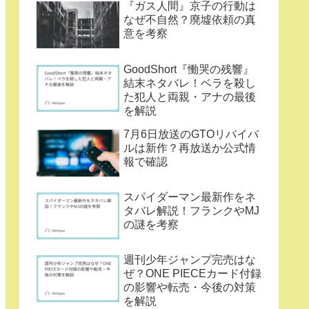
『ガス人間』京子の行動は
なぜ不自然？廃墟依頼の真
意を考察
GoodShort『慟哭の残響』
結末ネタバレ！ベラを殺し
た犯人と両親・アナの最後
を解説
7月6日放送のGTOリバイバ
ルは新作？再放送か公式情
報で確認
スパイダーマン最新作をネ
タバレ解説！フランクやMJ
の謎を考察
週刊少年ジャンプ完売はな
ぜ？ONE PIECEカード付録
の影響や転売・今後の対策
を解説