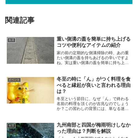
関連記事
重い側溝の蓋を簡単に持ち上げる
生活
コツや便利なアイテムの紹介
家の前の定期的な側溝掃除の時、あの重
たい側溝の蓋を持ちあげるの辛いですよ
ね。実は重い側溝の蓋を簡単に持ち上げ
るコツやアイテムがあるのです！側溝の
蓋を持ちあげるには「道具」を使うこと
が一番手っ取り早い！簡単に持ち上げる
冬至の時に「ん」がつく料理を食
イベント
ことのできるアイテムは下...
べると縁起が良いと言われる理由
は？
冬至という節目に、なぜ「ん」で終わる
名前の料理を頂くのが吉兆なのでしょう
か？この習わしの背景には、単なる迷信
や慣習を超えた、重厚な文化的根拠が存
在します。本文を読み進めながら、冬至
という日に秘められた意義や、日本古来
九州南部と四国が梅雨明けしなか
生活
の祝日を祝う風習の魅力を...
った理由は？判断を解説