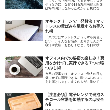
「えっ、もう梅雨明けでもおかしくなさ
そうなのに、なぜ今日も九州南部と四国
は梅雨明けしなかったのか」と気になっ
た人は多いはずです。晴れて暑い日があ
ると、感覚的にはもう夏本番に見えます
よね。それでも発表が見送られると、気
オキシクリーンで一発解決！マッ
生活
象庁は何を基準に判断して...
トレスの黄ばみを撃退するお手入
れ術
「気づけばマットレスがうっすら黄色っ
ぽい…」そんなお悩み、ありませんか？
寝汗や皮脂、おねしょなど、毎日の積み
重ねで知らず知らずのうちにマットレス
には汚れが溜まっていきます。そして厄
介なのが、その黄ばみ。普通に拭くだけ
オフィス内での秘密の楽しみ！費
生活
ではなかなか落ちてくれな...
用をかけずに実行できる７つの暇
つぶし術
今回の記事では、オフィスで他人の目を
気にせずに満喫できる、暇つぶしのコツ
をお届けします。多くの人が、働いてい
る中で予想外に手持ち無沙汰になる時間
があることを実感していることでしょ
う。仕事が忙しすぎるのもさることなが
【注意必須】電子レンジで発泡ス
生活
ら、逆にやることがなくなる...
チロール容器を加熱するのは安全
か⁉