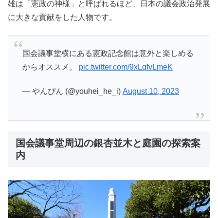
雄は「憲政の神様」と呼ばれるほど、日本の議会政治発展
に大きな貢献をした人物です。
国会議事堂横にある憲政記念館は意外と楽しめる
からオススメ。
pic.twitter.com/9xLqfvLmeK
— やんぴん (@youhei_he_i)
August 10, 2023
国会議事堂周辺の銀杏並木と庭園の探索案
内