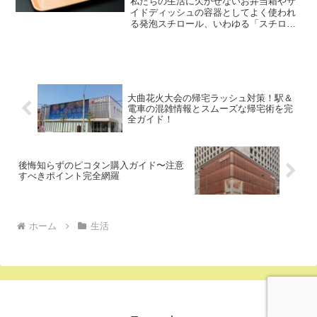
私たちの生活に欠かせないお弁当箱やサ
イドディッシュの容器としてよく使われ
る発泡スチロール、いわゆる「スチロー
ルケース」がありますね。この発泡スチ
ロールのケースに入れた食べ物を電子レ
ンジで温める際、「もし溶けてしまった
らどうしよう？」という心...
大曲花火大会の帰宅ラッシュ対策！駅＆
電車の混雑情報とスムーズな帰宅術を完
全ガイド！
後悔知らずのピコタン購入ガイド〜注意
すべきポイント完全網羅
ホーム
生活