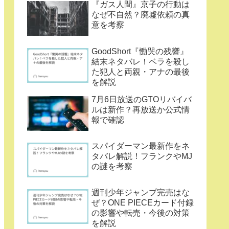
『ガス人間』京子の行動は
なぜ不自然？廃墟依頼の真
意を考察
GoodShort『慟哭の残響』
結末ネタバレ！ベラを殺し
た犯人と両親・アナの最後
を解説
7月6日放送のGTOリバイバ
ルは新作？再放送か公式情
報で確認
スパイダーマン最新作をネ
タバレ解説！フランクやMJ
の謎を考察
週刊少年ジャンプ完売はな
ぜ？ONE PIECEカード付録
の影響や転売・今後の対策
を解説