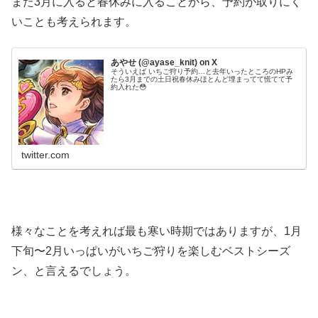
また3月に入ると春休みに入ることから、予約が取りにく
いことも考えられます。
あやせ (@ayase_knit) on X
そういえば いちご狩り予約…と去年いったところのHPみ
たら3月までの土日祝春休みほとんど埋まってて慌てて予
約入れた😳
twitter.com
様々なことを考えれば最も寒い時期ではありますが、1月
下旬〜2月いっぱいがいちご狩りを楽しむベストシーズ
ン、と言えるでしょう。