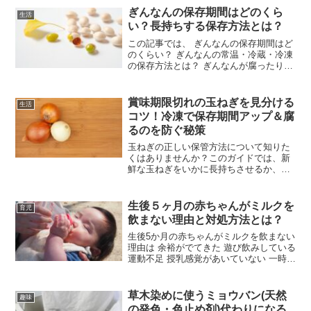
ぎんなんの保存期間はどのくら
生活
い？長持ちする保存方法とは？
この記事では、 ぎんなんの保存期間はど
のくらい？ ぎんなんの常温・冷蔵・冷凍
の保存方法とは？ ぎんなんが腐ったり傷
んだ時の見分け方 ぎんなんの超お手軽レ
ンジでできる簡単レシピ♪といった内容を
まとめてみました。ぎんなんの保存につ
賞味期限切れの玉ねぎを見分ける
生活
いて知りたい方...
コツ！冷凍で保存期間アップ＆腐
るのを防ぐ秘策
玉ねぎの正しい保管方法について知りた
くはありませんか？このガイドでは、新
鮮な玉ねぎをいかに長持ちさせるか、賞
味期限や悪くなり始めた際の見極め方、
さまざまな保存手段について網羅的に説
明します。室温で保存する方法、冷蔵庫
生後５ヶ月の赤ちゃんがミルクを
育児
での保管方法、そして冷凍...
飲まない理由と対処方法とは？
生後5か月の赤ちゃんがミルクを飲まない
理由は 余裕がでてきた 遊び飲みしている
運動不足 授乳感覚があいていない 一時的
にペースがおちてるだけ 便秘で苦しいと
いうことが考えられます。私が授乳時に
工夫して飲んでくれた時に取り組んでみ
草木染めに使うミョウバン(天然
趣味
たことを紹...
の発色・色止め剤)代わりになる