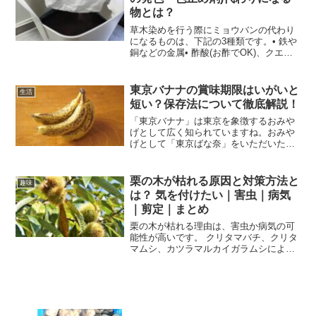
物とは？
草木染めを行う際にミョウバンの代わり
になるものは、下記の3種類です。• 鉄や
銅などの金属• 酢酸(お酢でOK)、クエン
酸• 塩ミョウバンは媒染剤ですので、ほ
かのものでも代用可能です。その際使用
する媒染剤によって特性が異なりますの
東京バナナの賞味期限はいがいと
生活
で、ぜひチェ...
短い？保存法について徹底解説！
「東京バナナ」は東京を象徴するおみや
げとして広く知られていますね。おみや
げとして「東京ばな奈」をいただいた場
合、「早く食べないといけないのか
な？」と賞味期限について心配になる方
も多いのではないでしょうか。そこで、
栗の木が枯れる原因と対策方法と
趣味
東京バナナの賞味期限や長持ち...
は？ 気を付けたい｜害虫｜病気
｜剪定｜まとめ
栗の木が枯れる理由は、害虫か病気の可
能性が高いです。 クリタマバチ、クリタ
マムシ、カツラマルカイガラムシによる
害虫被害 実炭そ病、うどんこ病、斑点
病、葉枯病、黒根立枯病など病気による
被害それぞれ詳しく原因と、対策方法を
説明していきますねこの...