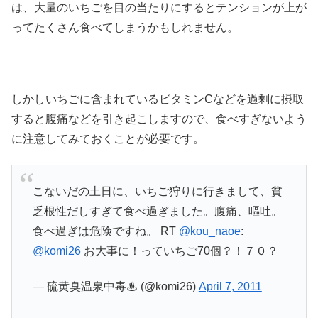
は、大量のいちごを目の当たりにするとテンションが上が
ってたくさん食べてしまうかもしれません。
しかしいちごに含まれているビタミンCなどを過剰に摂取
すると腹痛などを引き起こしますので、食べすぎないよう
に注意してみておくことが必要です。
こないだの土日に、いちご狩りに行きまして、貧
乏根性だしすぎて食べ過ぎました。腹痛、嘔吐。
食べ過ぎは危険ですね。 RT
@kou_naoe
:
@komi26
お大事に！っていちご70個？！７０？
— 硫黄臭温泉中毒♨ (@komi26)
April 7, 2011