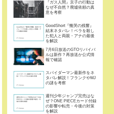
『ガス人間』京子の行動は
なぜ不自然？廃墟依頼の真
意を考察
GoodShort『慟哭の残響』
結末ネタバレ！ベラを殺し
た犯人と両親・アナの最後
を解説
7月6日放送のGTOリバイバ
ルは新作？再放送か公式情
報で確認
スパイダーマン最新作をネ
タバレ解説！フランクやMJ
の謎を考察
週刊少年ジャンプ完売はな
ぜ？ONE PIECEカード付録
の影響や転売・今後の対策
を解説