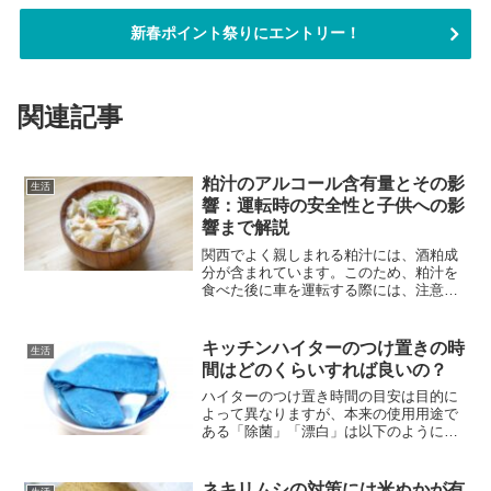
新春ポイント祭りにエントリー！
関連記事
粕汁のアルコール含有量とその影
生活
響：運転時の安全性と子供への影
響まで解説
関西でよく親しまれる粕汁には、酒粕成
分が含まれています。このため、粕汁を
食べた後に車を運転する際には、注意が
必要です。なぜなら、場合によっては飲
酒運転と判断される恐れがあるからで
す。今回の記事では、粕汁に含まれるア
キッチンハイターのつけ置きの時
生活
ルコールの存在有無、及び飲...
間はどのくらいすれば良いの？
ハイターのつけ置き時間の目安は目的に
よって異なりますが、本来の使用用途で
ある「除菌」「漂白」は以下のようにな
ります。 除菌（消臭）の際は、約２分間
漂白（除菌・消臭）の際は、約30分私も
掃除に良くハイターを使うのですが、い
ネキリムシの対策には米ぬかが有