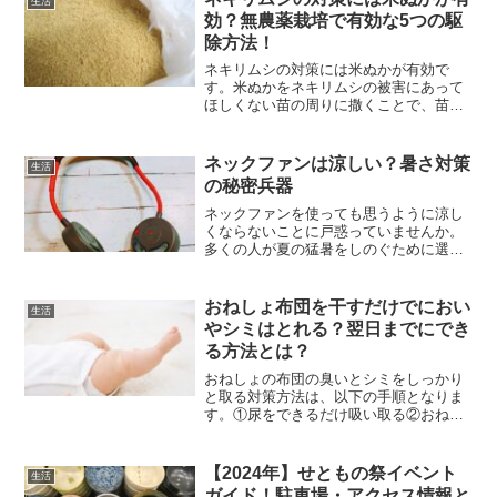
生活
つも時間は適当だっ...
効？無農薬栽培で有効な5つの駆
除方法！
ネキリムシの対策には米ぬかが有効で
す。米ぬかをネキリムシの被害にあって
ほしくない苗の周りに撒くことで、苗で
はなく米ぬかをネキリムシに食べさせる
ことで苗の被害を防ぐ効果があります。
ただし、この方法は米ぬかを好む他の害
ネックファンは涼しい？暑さ対策
生活
虫を呼び寄せてしまう可能性...
の秘密兵器
ネックファンを使っても思うように涼し
くならないことに戸惑っていませんか。
多くの人が夏の猛暑をしのぐために選ぶ
このアイテムですが、使い方や商品選び
が実際の冷感に大きく関わっています。
この記事で、なぜネックファンが期待し
おねしょ布団を干すだけでにおい
生活
たほどの効果を発揮しない...
やシミはとれる？翌日までにでき
る方法とは？
おねしょの布団の臭いとシミをしっかり
と取る対策方法は、以下の手順となりま
す。①尿をできるだけ吸い取る②おねし
ょの部分だけに、クエン酸をかけ、40度
前後のぬるま湯をかけていきます。③尿
を流すイメージでお湯をかける→絞る→
【2024年】せともの祭イベント
生活
お湯をかける④しっかり...
ガイド！駐車場・アクセス情報と