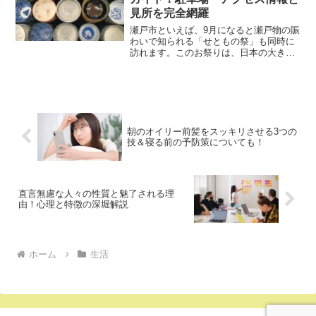
見所を完全網羅
瀬戸市といえば、9月になると瀬戸物の賑
わいで知られる「せともの祭」も同時に
訪れます。このお祭りは、日本の大きな
陶器祭り3つの中の一つとしても有名で
す。また、2024年に開催されるせともの
祭は、9月14日から15日の間に行われ、
名鉄尾張瀬戸駅...
朝のオイリー前髪をスッキリさせる3つの
技＆寝る前の予防策についても！
直言無慮な人々の性質と魅了される理
由！心理と特徴の深堀解説
ホーム
生活