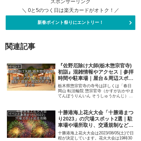
スポンサーリンク
＼ 0と5のつく日は楽天カードがオトク！／
新春ポイント祭りにエントリー！
関連記事
『佐野厄除け大師(栃木惣宗官寺)
イベント
初詣』混雑情報やアクセス｜参拝
時間や駐車場｜屋台＆周辺スポッ
トのまとめ
栃木県惣宗官寺の寺号は詳しくは「春日
岡山 転法輪院 惣宗官寺（かすがおかやま
てんぼうりんいん そうしゅうかんじ）」
と言います。そして一般的には「佐野厄
除け大師」の通称で親しまれていますの
で、以下佐野厄除け大師で記載していき
十勝港海上花火大会「十勝港まつ
イベント
ます。佐野厄除け...
り2023」の穴場スポット2選｜駐
車場や場所取り、交通規制など完
全網羅
十勝港海上花火大会は2023/08/05(土)で日
程が決定しています。花火大会は19時30