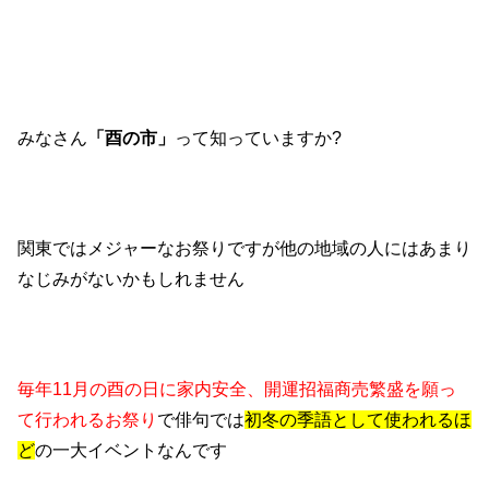
みなさん
「酉の市」
って知っていますか
?
関東ではメジャーなお祭りですが
他の地域の人にはあまり
なじみがないかもしれません
毎年
11
月の酉の日に家内安全、開運招福
商売繁盛を願っ
て行われるお祭り
で
俳句では
初冬の季語として使われるほ
ど
の一大イベントなんです