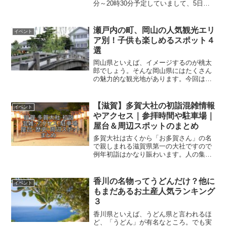
分～20時30分予定していまして、5日が
荒天の場合は6日に順延。6日も荒天の場
合は中止と予定されています。会場は十
勝港第4ふ頭 （広尾町会所前6丁目）...
瀬戸内の町、岡山の人気観光エリ
イベント
ア別！子供も楽しめるスポット４
選
岡山県といえば、イメージするのが桃太
郎でしょう。そんな岡山県にはたくさん
の魅力的な観光地があります。今回は４
カ所の観光地をご紹介します！ぜひ参考
にしてみてください！ ●岡山城日本の城
１００選にも選ばれているこの岡山城。
【滋賀】多賀大社の初詣混雑情報
イベント
岡山城は天守閣の中まで...
やアクセス｜参拝時間や駐車場｜
屋台＆周辺スポットのまとめ
多賀大社は古くから「お多賀さん」の名
で親しまれる滋賀県第一の大社ですので
例年初詣はかなり賑わいます。人の集中
する日や時間は決まっていますのでスム
ーズにいく時間を知って計画的に動きま
しょう。ある程度混雑は避けられません
香川の名物ってうどんだけ？他に
イベント
が少しでもスムーズに初詣...
もまだあるお土産人気ランキング
３
香川県といえば、うどん県と言われるほ
ど、「うどん」が有名なところ。でも実