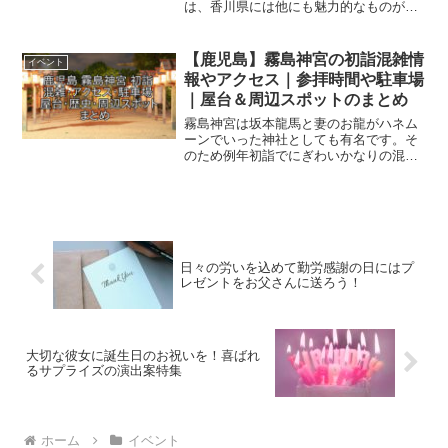
は、香川県には他にも魅力的なものがた
くさんあるんです！ここでは、うどん以
外で、巷で有名なお土産をランキング形
式でご紹介します。 第３位 JISUKE生
【鹿児島】霧島神宮の初詣混雑情
イベント
チョコダーク意外な...
報やアクセス｜参拝時間や駐車場
｜屋台＆周辺スポットのまとめ
霧島神宮は坂本龍馬と妻のお龍がハネム
ーンでいった神社としても有名です。そ
のため例年初詣でにぎわいかなりの混雑
が予想されます。早めに混雑を避けるた
めの情報をGETして予定を立てていった
方が良いです！ある程度混雑は避けられ
ませんが少しでもスムー...
日々の労いを込めて勤労感謝の日にはプ
レゼントをお父さんに送ろう！
大切な彼女に誕生日のお祝いを！喜ばれ
るサプライズの演出案特集
ホーム
イベント