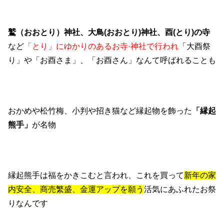
鷲（おおとり）神社、大鳥
(
おおとり
)
神社、酉
(
とり
)
の寺
など
「とり」にゆかりのあるお寺
·
神社で行われ
「大酉祭
り」や「お酉さま」、「お酉さん」なんて呼ばれることも
おかめや松竹梅、小判や招き猫など
縁起物を飾った
「縁起
熊手」
が名物
縁起熊手は福をかきこむと言われ、
これを買って
新年の家
内安全、商売繁盛、金運アップを願う
活気にあふれたお祭
りなんです