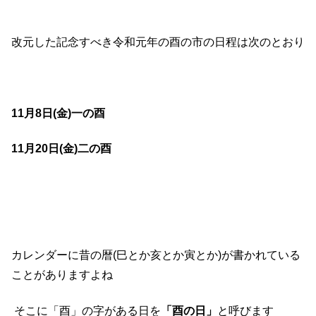
改元した記念すべき令和元年の酉の市の日程は次のとおり
11
月
8
日
(
金
)
一の酉
11
月
20
日
(
金
)
二の酉
カレンダーに昔の暦
(
巳とか亥とか寅とか
)
が
書かれている
ことがありますよね
そこに「酉」の字がある日を
「酉の日」
と呼びます