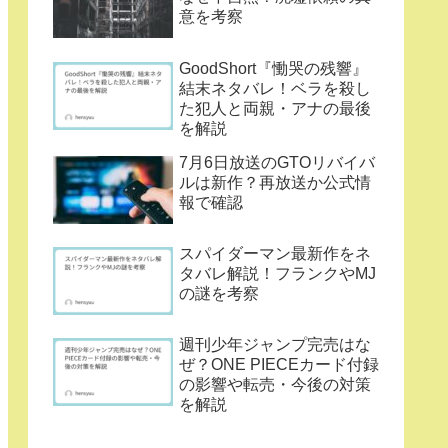
意を考察
GoodShort『慟哭の残響』
結末ネタバレ！ベラを殺し
た犯人と両親・アナの最後
を解説
7月6日放送のGTOリバイバ
ルは新作？再放送か公式情
報で確認
スパイダーマン最新作をネ
タバレ解説！フランクやMJ
の謎を考察
週刊少年ジャンプ完売はな
ぜ？ONE PIECEカード付録
の影響や転売・今後の対策
を解説