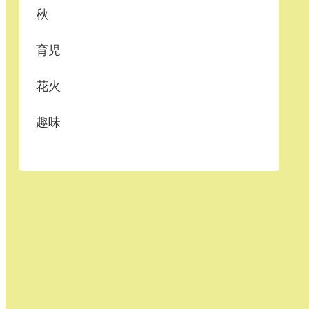
秋
育児
花火
趣味