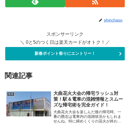
shinchaso
スポンサーリンク
＼ 0と5のつく日は楽天カードがオトク！／
新春ポイント祭りにエントリー！
関連記事
大曲花火大会の帰宅ラッシュ対
生活
策！駅＆電車の混雑情報とスムー
ズな帰宅術を完全ガイド！
大曲花火大会を楽しんだ後の帰宅時、一
番の懸念は電車内の混雑状況かもしれま
せんね。特に締めくくりの花火が終わっ
たあとの路線の混みようは予想以上で、