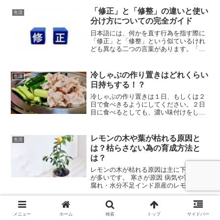
そのため帰宅ルートは計画を立てておく
べきです。そんな心配を解消するため
「修正」と「修整」の違いと使い
生活
に、鉄道を用いてスムーズに...
分け方についての完全ガイド
日本語には、何かを直す行為を指す際に
「修正」と「修整」という似ているけれ
ども異なる二つの言葉があります。「修
正」という言葉は、誤りがある文書を正
しい状態に直す行為を指すのに対し、
「修整」という言葉は、例えば画像にお
冷しゃぶの作り置きはどれくらい
生活
いて細部を整える工程を指し...
日持ちする！？
冷しゃぶの作り置きは１日、もしくは２
日で食べきるようにしてください。２日
目に食べるとしても、濃い味付けをして
生姜焼きなどにすることをお勧めしま
す。冷蔵保存も冷凍保存も可能ですが、
冷凍のほうが長期間もつので助かります
レモンの木や葉が枯れる原因と
生活
よね！
は？枯らさない為の育成方法と
は？
レモンの木が枯れる原因は主に下記の4つ
が多いです。 寒さが原因 病気や害虫 根
腐れ・水分不足インド原産のレモンは土
の中の温度がー3度ほどに冷えると枯れ始
めます、しっかりとした越冬準備をして
あげましょう。一番多い病気は「かいよ
三菱UFJ銀行の新札交換の手続き
生活
メニュー
ホーム
検索
トップ
サイドバー
う病」です。春か...