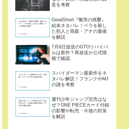
意を考察
GoodShort『慟哭の残響』
結末ネタバレ！ベラを殺し
た犯人と両親・アナの最後
を解説
7月6日放送のGTOリバイバ
ルは新作？再放送か公式情
報で確認
スパイダーマン最新作をネ
タバレ解説！フランクやMJ
の謎を考察
週刊少年ジャンプ完売はな
ぜ？ONE PIECEカード付録
の影響や転売・今後の対策
を解説