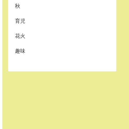
秋
育児
花火
趣味