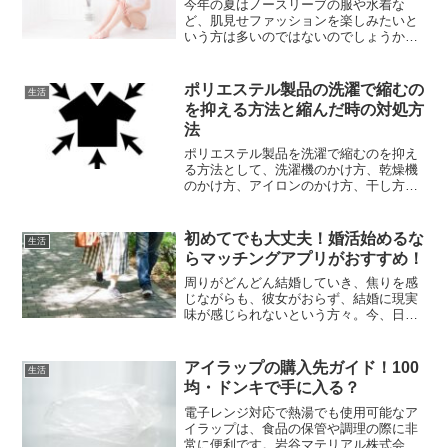
今年の夏はノースリーブの服や水着な
ど、肌見せファッションを楽しみたいと
いう方は多いのではないのでしょうか。
そこで気になってくるのはムダ毛の処
理。自分でやると面倒だし肌も傷みやす
くなるので、やはり脱毛クリニックに通
ポリエステル製品の洗濯で縮むの
生活
うことがおすすめです。「でも...
を抑える方法と縮んだ時の対処方
法
ポリエステル製品を洗濯で縮むのを抑え
る方法として、洗濯機のかけ方、乾燥機
のかけ方、アイロンのかけ方、干し方に
それぞれコツがありますのでそれをポイ
ントとして抑えると良いでしょう。ポリ
エステルの特徴を理解し正しい洗濯方法
初めてでも大丈夫！婚活始めるな
生活
で洋服を長持ちさせましょう。
らマッチングアプリがおすすめ！
周りがどんどん結婚していき、焦りを感
じながらも、彼女がおらず、結婚に現実
味が感じられないという方々。今、日本
の２０～３０代の男女のうち、５人に１
人がマッチングアプリを利用して婚活を
しています。なんだか出会い系サイトみ
アイラップの購入先ガイド！100
生活
たいでちょっといやらしい...
均・ドンキで手に入る？
電子レンジ対応で熱湯でも使用可能なア
イラップは、食品の保管や調理の際に非
常に便利です。岩谷マテリアル株式会社