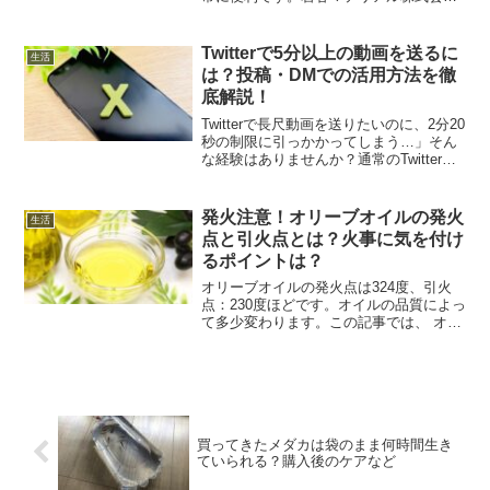
が手がけるこの製品は、40年以上前から
多くの消費者に愛用され続けており、
「袋のラップ」とも称されることがあり
Twitterで5分以上の動画を送るに
生活
ます。また、防災バッグに...
は？投稿・DMでの活用方法を徹
底解説！
Twitterで長尺動画を送りたいのに、2分20
秒の制限に引っかかってしまう…」そん
な経験はありませんか？通常のTwitterア
カウントでは、動画の長さやファイルサ
イズに厳しい制限がありますが、いくつ
かの方法を使えば5分以上の動画も投稿・
発火注意！オリーブオイルの発火
生活
送...
点と引火点とは？火事に気を付け
るポイントは？
オリーブオイルの発火点は324度、引火
点：230度ほどです。オイルの品質によっ
て多少変わります。この記事では、 オリ
ーブオイルの発火点・引火点は？ オリー
ブオイルで火災に気を付けるポイント
は？ 他の油等の引火点・発火点と注意点
は？といった内...
買ってきたメダカは袋のまま何時間生き
ていられる？購入後のケアなど