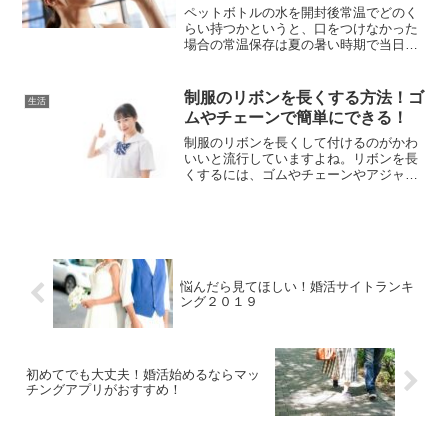
ペットボトルの水を開封後常温でどのく
らい持つかというと、口をつけなかった
場合の常温保存は夏の暑い時期で当日〜1
日経過、冬の寒い時期であれば１週間程
度は日持ちすると言われております。ペ
ットボトルを置いておく状態が様々なこ
制服のリボンを長くする方法！ゴ
生活
とから日にちにばらつき...
ムやチェーンで簡単にできる！
制服のリボンを長くして付けるのがかわ
いいと流行していますよね。リボンを長
くするには、ゴムやチェーンやアジャス
ターなどが必要になってきますが、物さ
えあれば簡単にできますのでやり方をチ
ェックしてください！
悩んだら見てほしい！婚活サイトランキ
ング２０１９
初めてでも大丈夫！婚活始めるならマッ
チングアプリがおすすめ！