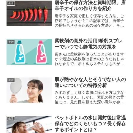
うで不安になりますよね。僕もこういう
唐辛子の保存方法と賞味期限、唐
生活
作品に触れるとき...
辛子オイルの作り方を紹介
唐辛子を家庭で正しく保存する方法、ご
存知でしょうか？この記事では、唐辛子
の長持ちさせるための保存方法と、それ
ぞれの賞味期限に関する目安を【冷
蔵】、【冷凍】、【乾燥】の３つの方法
別にご紹介します。さらに、唐辛子を使
柔軟剤の意外な活用!希釈スプレ
生活
ったアレンジレシピとして、手...
ーでいつでも静電気の対策を
皆さんは柔軟剤を使ったことがあります
か？最近の柔軟剤は香水のようなおしゃ
れな香りで、ボトルもステキなものが多
いですよね。ところで、柔軟剤は洗濯以
外の使い道があるということをご存知で
したか？実は、柔軟剤を水と薄めて作っ
肌が艶やかな人とそうでない人の
生活
たスプレー（以下、柔軟剤...
違いについての特徴分析
みずみずしく輝く素肌に憧れる方は少な
くありません。しかし、素肌の輝きの背
後には、見た目を超えた深い意味が存在
しているのです。輝く肌を持つ人々の背
景には、健康な内面やバランスのとれた
ライフスタイルが潜んでいると考えられ
ペットボトルの水は開封後は常温
生活
ます。この記事では、肌の...
保存でどのくらいもつ？長く保存
するポイントとは？