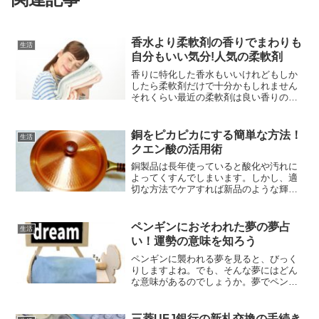
香水より柔軟剤の香りでまわりも
生活
自分もいい気分!人気の柔軟剤
香りに特化した香水もいいけれどもしか
したら柔軟剤だけで十分かもしれません
それくらい最近の柔軟剤は良い香りのバ
リエーションがあります私自身、柔軟剤
は匂いが特徴的で体にあまり良くないと
いうイメージを持っていましたしかし柔
銅をピカピカにする簡単な方法！
生活
軟剤のことを知れば知るほ...
クエン酸の活用術
銅製品は長年使っていると酸化や汚れに
よってくすんでしまいます。しかし、適
切な方法でケアすれば新品のような輝き
を取り戻すことが可能です。本記事で
は、クエン酸を使った簡単な銅の手入れ
方法や、重曹との併用方法、長持ちさせ
ペンギンにおそわれた夢の夢占
生活
るためのメンテナンス方法を...
い！運勢の意味を知ろう
ペンギンに襲われる夢を見ると、びっく
りしますよね。でも、そんな夢にはどん
な意味があるのでしょうか。夢でペンギ
ンに襲われるということは、あなたの心
が何か大切なことを知らせようとしてい
るのかもしれません。ペンギンは普段、
三菱UFJ銀行の新札交換の手続き