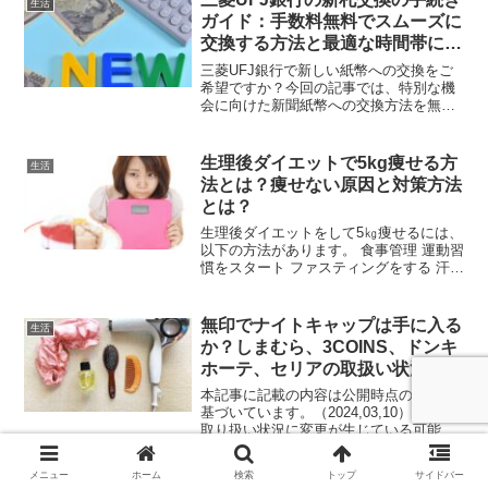
生活
かわいくて親しまれていま...
ガイド：手数料無料でスムーズに
交換する方法と最適な時間帯につ
いて
三菱UFJ銀行で新しい紙幣への交換をご
希望ですか？今回の記事では、特別な機
会に向けた新聞紙幣への交換方法を無償
で行うコツ、自動交換機の操作方法、さ
らにはそれに伴う費用について丁寧に説
明していきます。2024年の更新データに
生理後ダイエットで5kg痩せる方
生活
基づくと、日本円の...
法とは？痩せない原因と対策方法
とは？
生理後ダイエットをして5㎏痩せるには、
以下の方法があります。 食事管理 運動習
慣をスタート ファスティングをする 汗を
流す ストレッチをするしかしそれらを実
行してみ痩せないのは原因があって、原
因は以下になります。 食べ過ぎている(摂
無印でナイトキャップは手に入る
生活
取カロリ...
か？しまむら、3COINS、ドンキ
ホーテ、セリアの取扱い状況とお
すすめのシルク製品を紹介
本記事に記載の内容は公開時点の情報に
基づいています。（2024,03,10）商品の
取り扱い状況に変更が生じている可能性
がありますので、最新情報は実際の店舗
に直接ご確認ください。就寝時に役立つ
メニュー
ホーム
検索
トップ
サイドバー
ヘアケアアイテムとして注目されている