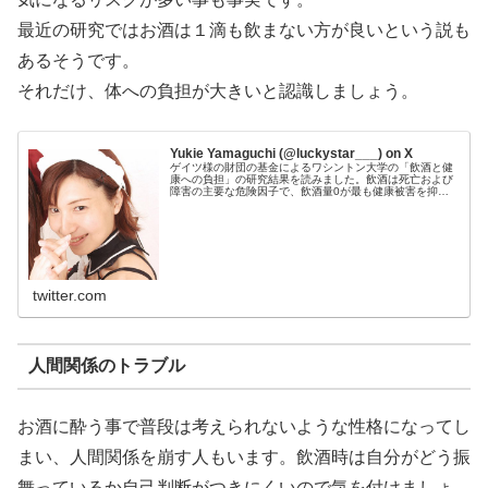
最近の研究ではお酒は１滴も飲まない方が良いという説も
あるそうです。
それだけ、体への負担が大きいと認識しましょう。
Yukie Yamaguchi (@luckystar___) on X
ゲイツ様の財団の基金によるワシントン大学の「飲酒と健
康への負担」の研究結果を読みました。飲酒は死亡および
障害の主要な危険因子で、飲酒量0が最も健康被害を抑え
られるとのこと。 私はお酒飲まないのでOK。🙂
twitter.com
人間関係のトラブル
お酒に酔う事で普段は考えられないような性格になってし
まい、人間関係を崩す人もいます。飲酒時は自分がどう振
舞っているか自己判断がつきにくいので気を付けましょ