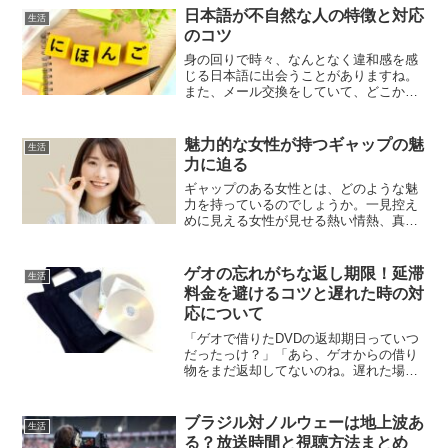
日本語が不自然な人の特徴と対応
生活
のコツ
身の回りで時々、なんとなく違和感を感
じる日本語に出会うことがありますね。
また、メール交換をしていて、どこかし
っくりこない表現に遭遇することもある
はずです。反対に、あなた自身が日本語
の使い方で指摘を受けた経験はお持ちで
魅力的な女性が持つギャップの魅
生活
しょうか。実はこれらの現...
力に迫る
ギャップのある女性とは、どのような魅
力を持っているのでしょうか。一見控え
めに見える女性が見せる熱い情熱、真面
目な印象からは想像できないほどの自由
奔放な行動、あるいは謙虚な笑顔の背後
に秘められた深い情熱。これらの意外性
ゲオの忘れがちな返し期限！延滞
生活
は、私たちを惹きつける要...
料金を避けるコツと遅れた時の対
応について
「ゲオで借りたDVDの返却期日っていつ
だったっけ？」「あら、ゲオからの借り
物をまだ返却してないのね。遅れた場合
の延滞料はいくらかしら？」ゲオでのレ
ンタルサービスを楽しんだ後、返却期日
を見過ごしたり、まったく忘れたりする
ブラジル対ノルウェーは地上波あ
生活
ことが時折ありますよね...
る？放送時間と視聴方法まとめ