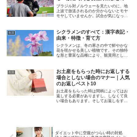
ブラジル対ノルウェーを見たいのに、地
上波で放送されるのか分からないとモヤ
モヤしていませんか。試合が気になって
調べても、放送情報がバラバラで、結局
どこで見ればいいのか迷いやすいですよ
ね。僕もこういうときは、放送時間だけ
シクラメンのすべて：漢字表記・
生活
でなく、配信の有無や見逃...
由来・特徴・育て方
シクラメンは、冬の寒さの中で鮮やかな
花を咲かせる美しい植物です。その独特
な形と豊富な品種により、観賞用として
広く親しまれています。特に日本では冬
の鉢花として人気があり、家庭の室内を
彩る花として重宝されています。本記事
お土産をもらった時にお返しする
生活
では、シクラメンの漢字表...
場合としない場合のマナー｜人気
のお返しベスト10
お土産をもらった時は間柄によってはお
返しする必要がありますし、しなくて良
い場合もあります。そしてお返しをする
場合もしない場合もマナーがありますの
で紹介します！さらに人気のお返しベス
ト10も紹介しますので良いお返しが見つ
かりますよ！
ダイエット中に空腹がつらい時の対処