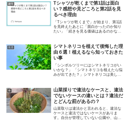
策方法として挙げられます。この記事で
Tシャツが乾くまで第1話は面白
趣味
は、 マンショ...
い？感想や見どころと第2話を見
るべき理由
「Tシャツが乾くまで」が始まり、第1話
を見終えたあとに「面白かったのか知り
たい」「続きを見る価値はあるのかな」
と気になっている人も多いのではないで
しょうか。初回は事故をきっかけに物語
が大きく動き始める一方で、多くの伏線
シマトネリコを植えて後悔した理
生活
や登場人物の思いがあえ...
由６選！植えるなら知っておきた
い事
「シンボルツリーにはシマトネリコがい
いかな？」 「シマトネリコを植えたら悩
みが出てきた？」シマトネリコは美しい
外見と常緑性から、モダンな家との組み
合わせで人気があります。風通しの良い
環境で健康的に育ち、病気や害虫の心配
山菜採りで違法なケースと、違法
春
も少ないためです。しか...
でないケースの違いとは？違法だ
とどんな罰があるの？
山菜取りは違法かと言われると、違法な
ケースと違法ではないケースがありま
す。自分が管理していない公園や、山で
行った場合は下記の2つの罪に問われる場
合があります。 森林窃盗 自然公園法安心