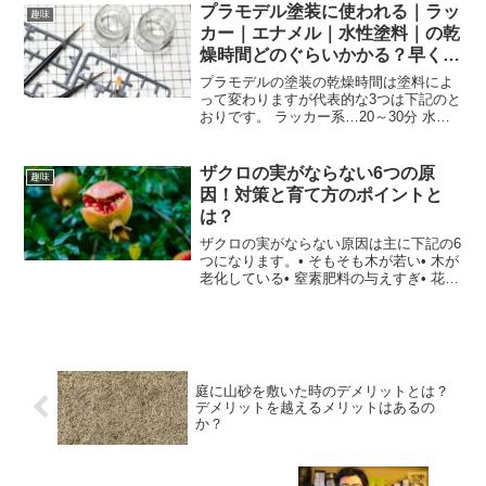
して山菜をとれる場所としては下記の3つ
プラモデル塗装に使われる｜ラッ
趣味
のスポットです。 ...
カー｜エナメル｜水性塗料｜の乾
燥時間どのぐらいかかる？早く乾
燥させる方法とは？
プラモデルの塗装の乾燥時間は塗料によ
って変わりますが代表的な3つは下記のと
おりです。 ラッカー系…20～30分 水性
アクリル…約半日 エナメル…半日～1日
半少しでも早く乾かす手段として、この
記事ではドライブースの仕組みと作成方
ザクロの実がならない6つの原
趣味
法を説明しまし...
因！対策と育て方のポイントと
は？
ザクロの実がならない原因は主に下記の6
つになります。• そもそも木が若い• 木が
老化している• 窒素肥料の与えすぎ• 花、
芽を切り落としている• 日当たりが悪い•
受粉できていないザクロは花を咲かせる
までに接木苗なら3～5年、実生苗だと5
～...
庭に山砂を敷いた時のデメリットとは？
デメリットを越えるメリットはあるの
か？