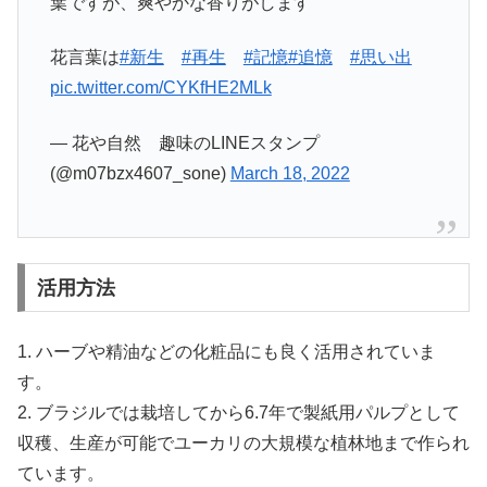
葉ですが、爽やかな香りがします
花言葉は
#新生
#再生
#記憶
#追憶
#思い出
pic.twitter.com/CYKfHE2MLk
— 花や自然 趣味のLINEスタンプ
(@m07bzx4607_sone)
March 18, 2022
活用方法
1. ハーブや精油などの化粧品にも良く活用されていま
す。
2. ブラジルでは栽培してから6.7年で製紙用パルプとして
収穫、生産が可能でユーカリの大規模な植林地まで作られ
ています。