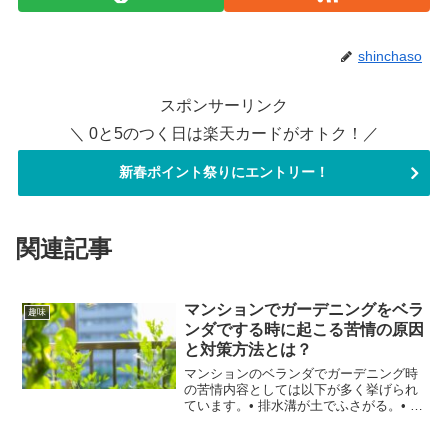
shinchaso
スポンサーリンク
＼ 0と5のつく日は楽天カードがオトク！／
新春ポイント祭りにエントリー！
関連記事
マンションでガーデニングをベラ
趣味
ンダでする時に起こる苦情の原因
と対策方法とは？
マンションのベランダでガーデニング時
の苦情内容としては以下が多く挙げられ
ています。• 排水溝が土でふさがる。• 枯
れ葉の飛来。• 虫の発生。• 水やり時の
水。まずはこまめな掃除、というのが対