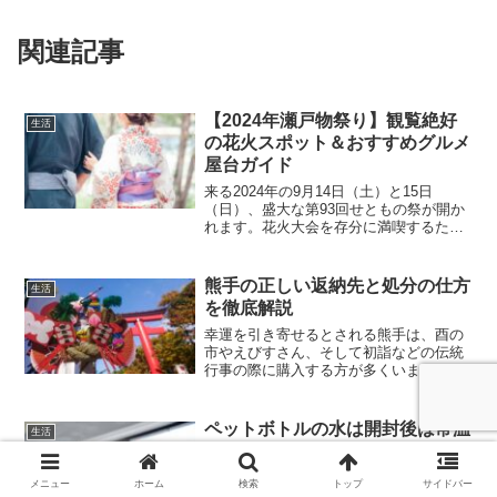
関連記事
【2024年瀬戸物祭り】観覧絶好
生活
の花火スポット＆おすすめグルメ
屋台ガイド
来る2024年の9月14日（土）と15日
（日）、盛大な第93回せともの祭が開か
れます。花火大会を存分に満喫するため
には、絶好の鑑賞ポイントを早めに抑え
ることが重要となります。この記事で
は、過去のせともの祭で観客から大好評
熊手の正しい返納先と処分の仕方
生活
を博した隠れた花火鑑...
を徹底解説
幸運を引き寄せるとされる熊手は、酉の
市やえびすさん、そして初詣などの伝統
行事の際に購入する方が多くいます。新
年には新しい熊手を買う風習があります
が、異なる神社に熊手を返納することに
ついて疑問を抱く方も少なくありませ
ペットボトルの水は開封後は常温
生活
ん。ここでご安心ください。...
保存でどのくらいもつ？長く保存
するポイントとは？
メニュー
ホーム
検索
トップ
サイドバー