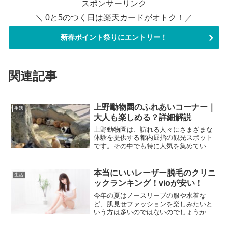
スポンサーリンク
＼ 0と5のつく日は楽天カードがオトク！／
新春ポイント祭りにエントリー！
関連記事
上野動物園のふれあいコーナー｜
生活
大人も楽しめる？詳細解説
上野動物園は、訪れる人々にさまざまな
体験を提供する都内屈指の観光スポット
です。その中でも特に人気を集めている
のが、動物と直接触れ合えるふれあいコ
ーナーです。今回は「モルモットとなか
よし」プログラムを中心に、大人でも楽
本当にいいレーザー脱毛のクリニ
生活
しめるふれあい体験につい...
ックランキング！vioが安い！
今年の夏はノースリーブの服や水着な
ど、肌見せファッションを楽しみたいと
いう方は多いのではないのでしょうか。
そこで気になってくるのはムダ毛の処