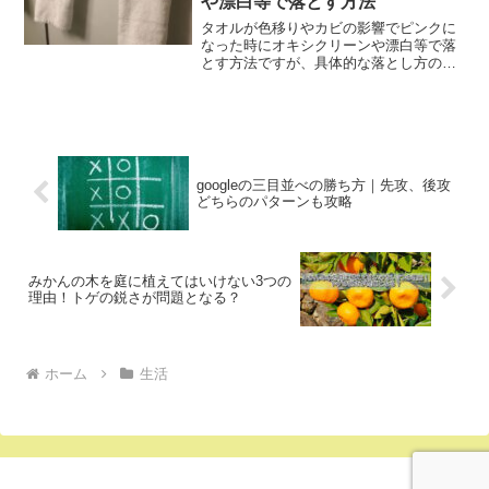
や漂白等で落とす方法
タオルが色移りやカビの影響でピンクに
なった時にオキシクリーンや漂白等で落
とす方法ですが、具体的な落とし方の手
順についてご紹介します。1・タオルを漬
け置く為に40度～50度のお湯を用意す
る。（この際、漂白剤の必要量がわかり
やすい様に2リットル...
googleの三目並べの勝ち方｜先攻、後攻
どちらのパターンも攻略
みかんの木を庭に植えてはいけない3つの
理由！トゲの鋭さが問題となる？
ホーム
生活