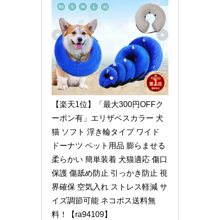
【楽天1位】「最大300円OFFク
ーポン有」エリザベスカラー 犬 
猫 ソフト 浮き輪タイプ ワイド 
ドーナツ ペット用品 膨らませる 
柔らかい 簡単装着 犬猫適応 傷口
保護 傷舐め防止 引っかき防止 視
界確保 空気入れ ストレス軽減 サ
イズ調節可能 ネコポス送料無
料！【ra94109】