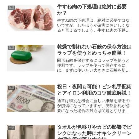
理。自分でやると面倒だし肌も傷みやす
くなるので、やはり脱毛クリニックに通
牛すね肉の下処理は絶対に必要
生活
うことがおすすめです。「でも...
か？
牛すね肉の下処理は、絶対に必要ではな
いですが、したほうが確実においしくな
ると言えるでしょう。牛すね肉の下処理
をしたほうが良い理由は、臭みを取るこ
とと、肉を柔らかくするためです。この
下処理を行うだけで、味の仕上がりが格
乾燥で割れない石鹸の保存方法は
生活
段に違うと言われますので...
ラップを使うとめっちゃ簡単！
固形石鹸を保存するにはラップを使うと
便利です。ラップを使って保存するに
は、まずは使いたい大きさに石鹸を切っ
てしまいます。カットしたひとつひとつ
をラップで個別包装します。これでOK。
個別包装をすることで石鹸の香りも逃げ
祝日・夜間も可能！ピン札手配術
生活
ませんよ！この記事では、...
とアイロン利用のコツ徹底解説！
通常は特別な機会に新しい紙幣を贈るの
が慣習になっていますが、突然新札が必
要になった場合の対応は問題となりま
す。今回は、どんな曜日でも新鮮な紙幣
を取得する手段と、アイロンを使用して
札を新しく見せる小技について解説しま
タオルが色移りやカビの影響でピ
生活
す。週末や夜間に新札をどう...
ンクになった時にオキシクリーン