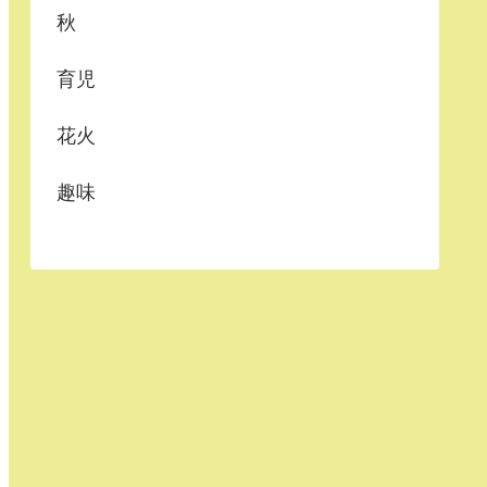
秋
育児
花火
趣味