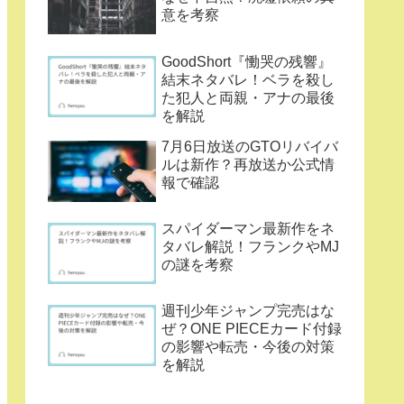
意を考察
GoodShort『慟哭の残響』
結末ネタバレ！ベラを殺し
た犯人と両親・アナの最後
を解説
7月6日放送のGTOリバイバ
ルは新作？再放送か公式情
報で確認
スパイダーマン最新作をネ
タバレ解説！フランクやMJ
の謎を考察
週刊少年ジャンプ完売はな
ぜ？ONE PIECEカード付録
の影響や転売・今後の対策
を解説