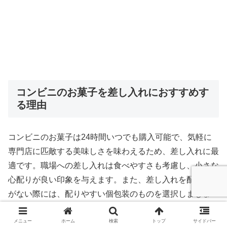
コンビニのお菓子を差し入れにおすすめす
る理由
コンビニのお菓子は24時間いつでも購入可能で、気軽に
専門店に匹敵する美味しさを味わえるため、差し入れに最
適です。職場への差し入れは食べやすさも考慮し、小さな
心配りが良い印象を与えます。また、差し入れを配ること
がない際には、配りやすい個包装のものを選択しましょ
う。仕事中の相手には、いつでも手軽につまめるものが喜
ばれます。
メニュー
ホーム
検索
トップ
サイドバー