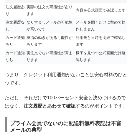
注文履歴あ
実際の注文の可能性があり
内容を公式画面で確認します
り
ます
注文履歴な
なりすましメールの可能性
メールを開くだけに留めて操
し
が高いです
作しません
カード通知
決済の動きがある可能性が
利用先と日時を明細で確認し
あり
あります
ます
カード通知
実注文でない可能性が高ま
様子を見つつ公式画面だけ確
なし
ります
認します
つまり、クレジット利用通知がないことは安心材料のひと
つです。
ただし、それだけで100パーセント安全と決めつけるので
はなく、
注文履歴とあわせて確認する
のがポイントです。
プライム会員でないのに配送料無料表記は不審
メールの典型