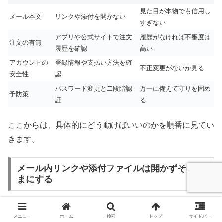
見た目が本物でも信用し
メール本文
リンクや添付を開かない
すぎない
アプリや公式サイトで注文
履歴がなければ不審度は
注文の有無
履歴を確認
高い
アカウントの
登録情報や支払い方法を確
不正変更がないか見る
安全性
認
パスワード変更と二段階認
万一に備えて守りを固め
予防策
証
る
ここからは、具体的にどう動けばいいのかを順番に見てい
きます。
メール内リンクや添付ファイルは開かずそのま
まにする
まず最初にやるべきことは、
メール本文のリンクや添付フ
メニュー
ホーム
検索
トップ
サイドバー