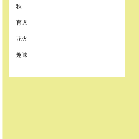
秋
育児
花火
趣味