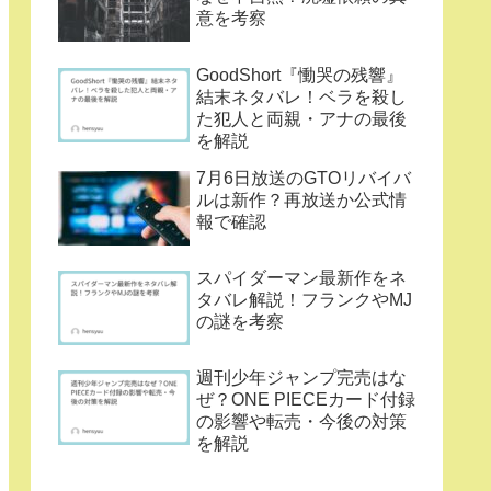
意を考察
GoodShort『慟哭の残響』
結末ネタバレ！ベラを殺し
た犯人と両親・アナの最後
を解説
7月6日放送のGTOリバイバ
ルは新作？再放送か公式情
報で確認
スパイダーマン最新作をネ
タバレ解説！フランクやMJ
の謎を考察
週刊少年ジャンプ完売はな
ぜ？ONE PIECEカード付録
の影響や転売・今後の対策
を解説