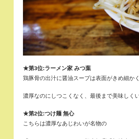
★
第3位:ラーメン家 みつ葉
鶏豚骨の出汁に醤油スープは表面がきめ細か
濃厚なのにしつこくなく、最後まで美味しく
★
第2位:つけ麺 無心
こちらは濃厚なあじわいが名物の