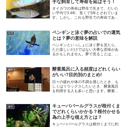
手な飼育して寿命を延ばそう！
オイカワの寿命は野生で生きて、だいた
い平均で3.4年、長くて5年とされていま
す。しかし、これも野生での寿命であ
り、水槽の中だと1年前後あたりだと言わ
れます。意外と短いんですよね、できれ
ば長生きさせたいと思った方に向けて記
ペンギンと泳ぐ夢の占いでの運気
生活
事にしてみました。こ...
とは？夢の意味を解説
ペンギンといっしょに泳ぐ夢を見たら、
ただ楽しいだけではない大事な意味があ
るかもしれません。夢で見ることは、そ
の人の心やこれから起こることを教えて
くれることがあります。 とくにペンギン
は、ほかの動物とは違うことが多く、特
酵素風呂に入る頻度はどれくらい
趣味
別なメッセージを持って...
がいい?目的別のまとめ!
日々の疲れや体の不調を感じたとき、も
しくはリラックスしたいとき、酵素風呂
を利用する人も多いと思います。酵素風
呂には様々な効果があり、ブームにもな
ったことから、多くの場所で入ることが
できます。しかし1回だけ入っても効果は
キューバパールグラスが根付くま
趣味
すぐになくなってしまい...
でどれくらいかかる？根付かせる
為の上手な植え方とは？
キューバパールグラスは根付くまでに約