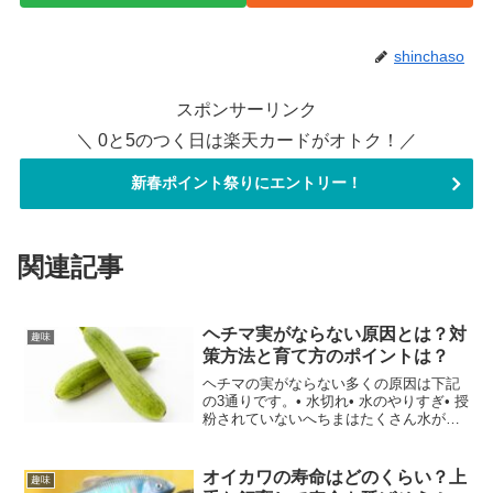
shinchaso
スポンサーリンク
＼ 0と5のつく日は楽天カードがオトク！／
新春ポイント祭りにエントリー！
関連記事
ヘチマ実がならない原因とは？対
趣味
策方法と育て方のポイントは？
ヘチマの実がならない多くの原因は下記
の3通りです。• 水切れ• 水のやりすぎ• 授
粉されていないへちまはたくさん水が必
要な植物です。土が乾いていたら適宜水
やりをしてください。夏は朝夕2回を目安
にしてもらうと良いです。また、花が咲
オイカワの寿命はどのくらい？上
趣味
いたら100...