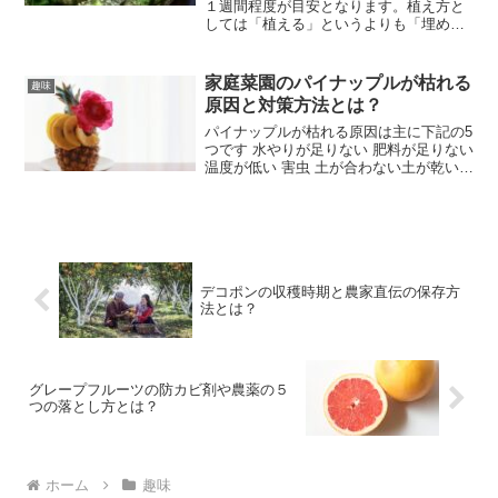
１週間程度が目安となります。植え方と
しては「植える」というよりも「埋め
る」形で植えていきましょう。この記事
では、 キューバパールグラスが根付くま
でどれくらいかかる？ キューバパールグ
家庭菜園のパイナップルが枯れる
趣味
ラスが根付くまでの上手...
原因と対策方法とは？
パイナップルが枯れる原因は主に下記の5
つです 水やりが足りない 肥料が足りない
温度が低い 害虫 土が合わない土が乾いて
いたら多めに水を与え、肥料は年に3回与
えます。高温多湿を好むので日当たりの
良いところで育てて、カイガラムシとハ
ダニには特...
デコポンの収穫時期と農家直伝の保存方
法とは？
グレープフルーツの防カビ剤や農薬の５
つの落とし方とは？
ホーム
趣味