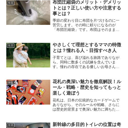
しかし、床下の換気口は意味があって付
布団圧縮袋のメリット・デメリッ
生活
けられているもの...
トとは？正しい使い方や注意する
事とは？
季節の変わり目に布団を片づけるのに一
苦労します。その時に頼りになるのが
「布団圧縮袋」です。布団はそのままだ
と大きくて収納に幅をかなり取るので圧
縮できると便利ですよね。しかし、その
布団圧縮袋も使うことにメリット・デメ
やさしくて理想とするママの特徴
生活
リットが存在します。メリッ...
とは？憧れる人・目指すべき人
子育てとは、喜び溢れる旅路でありなが
ら、同時に数多くの試練を含んでいま
す。憧れの存在である優しいお母さんに
なるには、どんな要素が必須なのでしょ
うか？本稿では、優しい親のもとで成長
した子供たちに見受けられる共通の特長
花札の奥深い魅力を徹底解説！ル
生活
や、充実感を抱いている子供...
ール・戦略・歴史を知ってもっと
楽しく遊ぼう
花札は、日本の伝統的なカードゲームで
ありながら、そのルールや戦略、さらに
は歴史的背景まで奥深い魅力に満ちた遊
びです。一見するとシンプルなゲームに
見えますが、実際には役作りや相手の手
札を読む駆け引きが求められ、プレイヤ
新幹線の多目的トイレの位置は奇
生活
ーの戦略によって勝敗が大...