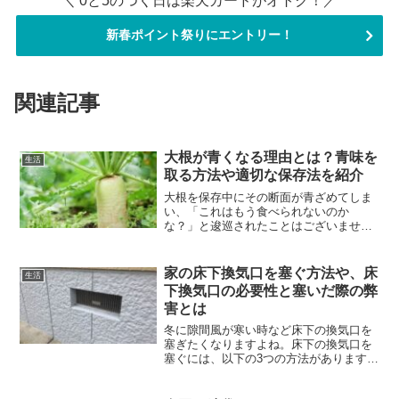
＼ 0と5のつく日は楽天カードがオトク！／
新春ポイント祭りにエントリー！
関連記事
大根が青くなる理由とは？青味を
生活
取る方法や適切な保存法を紹介
大根を保存中にその断面が青ざめてしま
い、「これはもう食べられないのか
な？」と逡巡されたことはございません
か？本稿では、大根がなぜ青く変色して
しまうのかの理由、その青さを取り除く
テクニック、そして新鮮な大根を見極め
家の床下換気口を塞ぐ方法や、床
生活
るポイントと適切な保管法につ...
下換気口の必要性と塞いだ際の弊
害とは
冬に隙間風が寒い時など床下の換気口を
塞ぎたくなりますよね。床下の換気口を
塞ぐには、以下の3つの方法があります。
スライド式の窓を使用する 断熱材で通気
口をふさぐ 段ボールや布で簡単にふさぐ