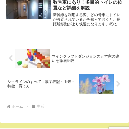
数号車にあり！多目的トイレの位
置など詳細を解説
新幹線を利用する際、どの号車にトイレ
が設置されているかを知っておくと、長
距離移動がより快適になります。概ね奇
数号車にトイレが集中しています。特に
広々とした多目的トイレについては、車
椅子をご使用の方々に便利な座席の近く
に設けられています。世界...
マインクラフトダンジョンズと本家の違
いを徹底比較
シクラメンのすべて：漢字表記・由来・
特徴・育て方
ホーム
生活