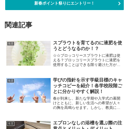
新春ポイント祭りにエントリー！
関連記事
スプラウトを育てるのに液肥を使
生活
うとどうなるのか！？
☆☆ブロッコリースプラウトに液肥は使
える？ブロッコリースプラウトに液肥を
使用することはできる限り避けた方が無
難です。液肥を使うと、栄養が過多とな
り逆に出来が悪くなる可能性があるから
です。スプラウトとは何でしょうか？
学びの指針を示す学級目標のキャ
生活
「新芽野菜」とも言い主に豆...
ッチコピーを紹介！各学校段階ご
とに分かりやすく解説！
春が到来し、新たな学期や入学式の幕開
けとともに、新しい生活への希望が人々
の胸を高鳴らせます。しかし、教員にと
ってこの時期は学年や学期の始まりに際
し、学級目標の設定が頭を悩ます課題と
なりがちです。学級目標は、クラスの雰
エプロンなしの浴槽を選ぶ際の注
生活
囲気や一体感に影響を及ぼ...
意点とメリット・デメリット