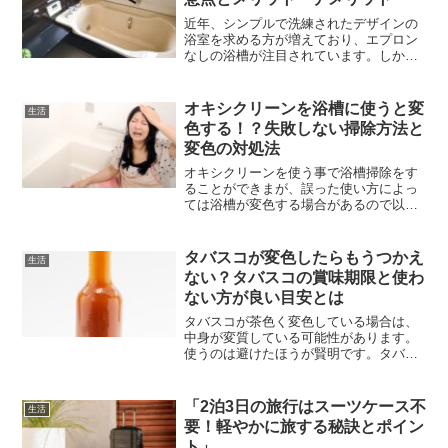
近年、シンプルで洗練されたデザインの
浴室を求める方が増えており、エプロン
なしの浴槽が注目されています。しか
し、見た目の美しさだけでなく、掃除の
しやすさや防水性、設置工事の難易度な
ど、事前に考慮すべきポイントがいくつ
オキシクリーンを浴槽に使うと変
生活
かあります。本記事では、エ...
色する！？失敗しない掃除方法と
変色の対処法
オキシクリーンを使う事で浴槽掃除をす
ることができまが、誤った使い方によっ
ては浴槽が変色する場合があるので以下
の場合は使用しないようにして下さい。•
金属製の浴槽• 木製の浴槽• 大理石の浴槽
• 残り湯を使った浴槽洗浄特に、木製製
タバスコが変色したらもうつかえ
生活
品や大理石は...
ない？タバスコの賞味期限と使わ
ない方が良い目安とは
タバスコが茶色く変色している場合は、
中身が変質している可能性があります。
使うのは避けたほうが賢明です。タバス
コは唐辛子と酢が入っていることから、
比較的長持ちのする調味料であり、賞味
期限を１ヶ月ほど過ぎても使用すること
「2泊3日の旅行はスーツケース不
生活
が出来るとも言われていま...
要！軽やかに旅する秘訣とポイン
ト」