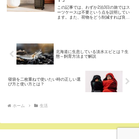
この記事では、わずか2泊3日の旅ではス
ーツケースは不要という点を説明してい
ます。また、荷物をどう削減すれば良い
か、荷造りにおける工夫のアイディアに
ついてお伝えします。ミニマリスト流の
旅行術や、ビジネス出張でのスマートな
パッキング方法、適した...
北海道に生息している淡水エビとは？生
態～飼育方法まで解説
寝袋を二枚重ねで使いたい時の正しい選
び方と使い方とは？
ホーム
生活