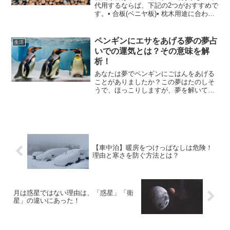
代用するならば、下記の2つがおすすめで
す。• 合板(ベニヤ板)• 枕木用途に合わせ
て購入すれば、コスパ最強の薪割り台を
ゲットすることができます。詳細を次の
見出しで説明していきましょう。また、
ペンギンにエサをあげる夢の夢占
生活
キャンプ場でよ...
いでの運気とは？その意味を解
析！
あなたは夢でペンギンにごはんをあげる
ことがありましたか？この夢はたのしそ
うで、ほっこりしますが、夢を解いてみ
ると、大切な意味があるかもしれませ
ん。ペンギンはかわいい動物ですが、こ
の動物にごはんをあげる夢は、自分の気
持ちや人生について教えてく...
【車中泊】暖房をつけっぱなしは危険！
理由と寒さを防ぐ方法とは？
月は惑星ではない理由は、「惑星」「衛
星」の違いにあった！