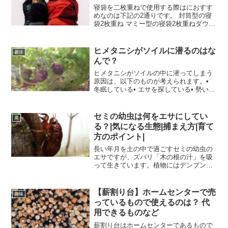
寝袋を二枚重ねで使用する際はにおすす
めなのは下記の2通りです。 封筒型の寝
袋2枚重ね マミー型の寝袋2枚重ねダウン
の寝袋というものがあって、見た目的に
はとても暖かそうに見えますが、実際は
ダウンの寝袋ひとつより、安い夏用寝袋
ヒメタニシがソイルに潜るのはな
趣味
を2枚重ねるほうが...
んで？
ヒメタニシがソイルの中に潜ってしまう
原因は、以下のものが考えられます。•
冬眠している• エサを探している• 勢いで
入ってしまったどれも活動には影響あり
ませんので弱った？死んじゃうの？など
と心配する必要はありません。詳しく解
セミの幼虫は何をエサにしてい
夏
説しますね。この...
る？|気になる生態|捕まえ方|育て
方のポイント|
長い年月を土の中で過ごすセミの幼虫の
エサですが、ズバリ「木の根の汁」を吸
って生きています。植物にはデンプンな
どの養分を運ぶ「師管」と主に水分を運
ぶ「導管」があります。セミの幼虫は
「導管」に口の部分の針を刺して液を吸
【薪割り台】ホームセンターで売
趣味
います。導管に流れる水分に...
っているもので使えるのは？ 代
用できるものなど
薪割り台はホームセンターであるもので