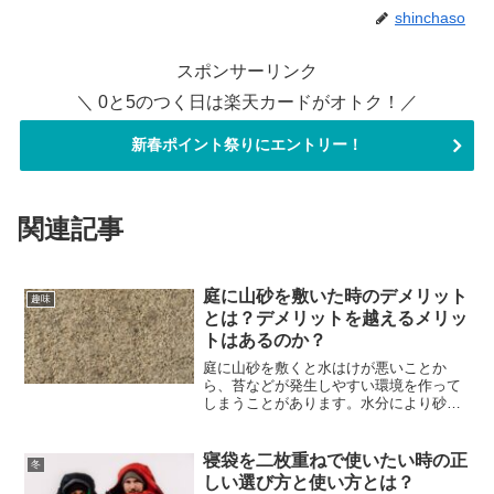
shinchaso
スポンサーリンク
＼ 0と5のつく日は楽天カードがオトク！／
新春ポイント祭りにエントリー！
関連記事
庭に山砂を敷いた時のデメリット
趣味
とは？デメリットを越えるメリッ
トはあるのか？
庭に山砂を敷くと水はけが悪いことか
ら、苔などが発生しやすい環境を作って
しまうことがあります。水分により砂が
固まってしまい、その結果水溜りができ
るという性質のものであるため、植物を
植えても根がきちんと張ることなくうま
寝袋を二枚重ねで使いたい時の正
冬
く育ちません。しかしながら...
しい選び方と使い方とは？