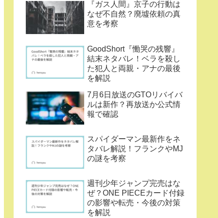
『ガス人間』京子の行動は
なぜ不自然？廃墟依頼の真
意を考察
GoodShort『慟哭の残響』
結末ネタバレ！ベラを殺し
た犯人と両親・アナの最後
を解説
7月6日放送のGTOリバイバ
ルは新作？再放送か公式情
報で確認
スパイダーマン最新作をネ
タバレ解説！フランクやMJ
の謎を考察
週刊少年ジャンプ完売はな
ぜ？ONE PIECEカード付録
の影響や転売・今後の対策
を解説