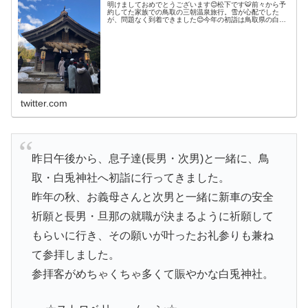
明けましておめでとうございます😊松下です🐯前々から予
約してた家族での鳥取の三朝温泉旅行。雪が心配でした
が、問題なく到着できました😊今年の初詣は鳥取県の白兎
神社⛩縁結びの神様みたいです。おみくじは「小吉」でし
た👌#三朝温泉 #白兎神社 #おみ...
twitter.com
昨日午後から、息子達(長男・次男)と一緒に、鳥
取・白兎神社へ初詣に行ってきました。
昨年の秋、お義母さんと次男と一緒に新車の安全
祈願と長男・旦那の就職が決まるように祈願して
もらいに行き、その願いが叶ったお礼参りも兼ね
て参拝しました。
参拝客がめちゃくちゃ多くて賑やかな白兎神社。