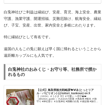
白兎神社びご利益は縁結び、安産、育児、海上安全、農業
守護、漁業守護、開運招福、災難厄除け、航海安全、縁結
び、子宝、安産、出世、家内安全と多岐にわたります。
特に縁結びとして有名です。
遠国の人もこの兎に願えば早く国に帰れるということから
遠距離カップルにも人気です。
白兎神社のおみくじ・お守り等、社務所で授か
れるもの
【公式】鳥取県観光戦略課🐪🦀🍐(とっとリア
ル・パビリオン) (@tottori_kankous) on X
【（10/24）＃うさぎ 🐰】＃可愛い 〜😍💛❤️❤️
（@tottori_guide ）＃みゆきの部屋 ＃鳥取県 #観光 ＃御
守り #神社巡り ＃白兎神社 #因幡の白兎 ＃縁起物 #旅行 #
お土産 ＃ハッピー ＃白兎海岸