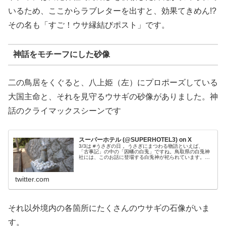
いるため、ここからラブレターを出すと、効果てきめん!?
その名も「すご！ウサ縁結びポスト」です。
神話をモチーフにした砂像
二の鳥居をくぐると、八上姫（左）にプロポーズしている
大国主命と、それを見守るウサギの砂像がありました。神
話のクライマックスシーンです
スーパーホテル (@SUPERHOTEL3) on X
3/3は #うさぎの日 。うさぎにまつわる物語といえば、
「古事記」の中の「因幡の白兎」ですね。鳥取県の白兎神
社には、このお話に登場する白兎神が祀られています。う
さぎの石像に願いを込めて「結び石」を置くと縁結びにご
利益があるとか🐇鳥取駅前店、...
twitter.com
それ以外境内の各箇所にたくさんのウサギの石像がいま
す。