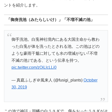
ントを紹介します。
「御身洗池（みたらしいけ）」「不増不滅の池」
御手洗池。白兎神社境内にある大国主命から教わ
った白兎が体を洗ったとされる池。この池はどの
ような豪雨干魃に対しても水の増減がない｢不増
不滅の池｣である、という伝承を持つ。
pic.twitter.com/zOiLlcLLi0
— 真庭ふしぎ＠風来人 (@fusigi_plants)
October
30, 2019
この池で神話・因幡の白うさぎで、傷をおったうさぎがそ