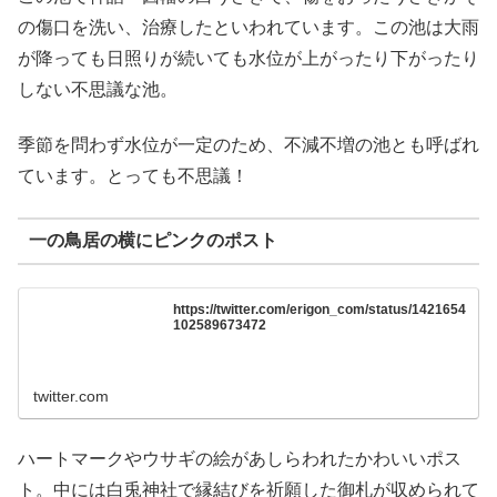
の傷口を洗い、治療したといわれています。この池は大雨
が降っても日照りが続いても水位が上がったり下がったり
しない不思議な池。
季節を問わず水位が一定のため、不減不増の池とも呼ばれ
ています。とっても不思議！
一の鳥居の横にピンクのポスト
https://twitter.com/erigon_com/status/1421654
102589673472
twitter.com
ハートマークやウサギの絵があしらわれたかわいいポス
ト。中には白兎神社で縁結びを祈願した御札が収められて