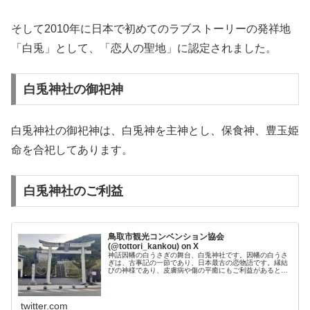
そして2010年に日本で初めてのラブストーリーの発祥地
「白兎」として、「恋人の聖地」に認定されました。
白兎神社の御祀神
白兎神社の御祀神は、白兎神を主神とし、保食神、豊玉姫
命を合祀してあります。
白兎神社のご利益
鳥取市観光コンベンション協会
(@tottori_kankou) on X
神話因幡の白うさぎの舞台、白兎神社です。因幡の白うさ
ぎは、古事記の一節であり、日本最古の恋物語です。縁結
びの神様であり、皮膚病や傷の平癒にもご利益があるとさ
れています。12/25までイルミネーションが展示されてい
ます。17時以降写真のハート...
twitter.com