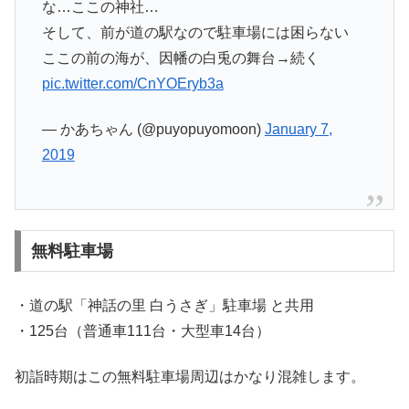
な…ここの神社…
そして、前が道の駅なので駐車場には困らない
ここの前の海が、因幡の白兎の舞台→続く
pic.twitter.com/CnYOEryb3a
— かあちゃん (@puyopuyomoon)
January 7,
2019
無料駐車場
・道の駅「神話の里 白うさぎ」駐車場 と共用
・125台（普通車111台・大型車14台）
初詣時期はこの無料駐車場周辺はかなり混雑します。