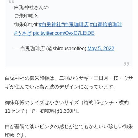
白兎神社さんの
ご朱印帳と
御朱印です
#白兎神社
#白兎珈琲店
#自家焙煎珈琲
#うさぎ
pic.twitter.com/OvxO7LEtDE
— 白兎珈琲店 (@shirousacoffee)
May 5, 2022
白兎神社の御朱印帳は、二羽のウサギ・三日月・桜・ウサ
ギが住んでいた島と波のデザインになっています。
御朱印帳のサイズは小さいサイズ（縦約16センチ・横約
11センチ）で、初穂料は1,300円。
白が基調で淡いピンクの感じがとてもかわいい珍しい御朱
印帳です。