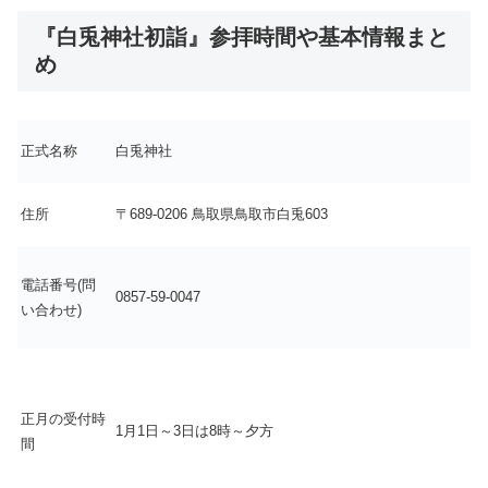
『白兎神社初詣』参拝時間や基本情報まと
め
正式名称
白兎神社
住所
〒689-0206 鳥取県鳥取市白兎603
電話番号(問
0857-59-0047
い合わせ)
正月の受付時
1月1日～3日は8時～夕方
間