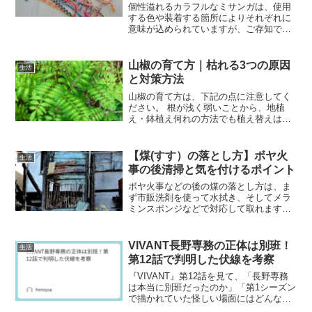
個性溢れるカラフルなミサンガは、使用
する色や装着する箇所によりそれぞれに
意味が込められていますが、ご存知でし
ょうか？単にファッションとして、好み
の色を選んでコーディネートされる方も
多いでしょう。ミサンガについた色の意
山椒の育て方｜枯れる3つの原因
生活
味を少し触れると、赤色は...
と対策方法
山椒の育て方は、下記の点に注意してく
ださい。 根が浅く弱いことから、地植
え・鉢植え何れの方法でも植え替えはし
ない 土は栄養が多く水捌けの良いもの 肥
料は1月〜2月にかけて油カスを与える程
度で十分 根が浅く弱いので水やりは土が
【煤(すす）の落とし方】ボヤ火
生活
乾いているのを確...
事の後清掃と気を付けるポイント
ボヤ火事などの後の煤の落とし方は、ま
ず市販洗剤を使って水拭き、そしてメラ
ミンスポンジなどで対応して取れます
が、それ以上に頑固なものだと業者依頼
になってきます。業者に頼むと現場の状
況にもよりますが、目安としては煤の防
VIVANT長野専務の正体は別班！
生活
臭処理で1平方メートルあた...
第12話で判明した伏線を考察
『VIVANT』第12話を見て、「長野専務
は本当に別班だったのか」「第1シーズン
で描かれていた怪しい場面にはどんな意
味があったのか」と気になった人も多い