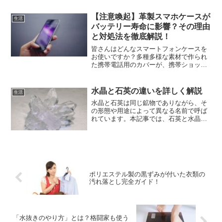
のではないでしょうか。放送当時から防
衛大学校卒業という経歴や海外での長期
【注意喚起】革製スマホケースが
生活
滞在、空白の期間...
バッテリー寿命に影響？その理由
と対処法を徹底解説！
皆さんはどんなスマートフォンケースを
お使いですか？多種多様な素材で作られ
た携帯電話用のカバーが、携帯ショップ
には並んでいます。例えば、レザーやア
ルミニウムといった素材です。私自身
は、合成皮革でできた手頃な価格のブッ
水晶と石英の違いを詳しく解説
生活
クタイプのスマホケースを愛...
水晶と石英は同じ鉱物でありながら、そ
の形態や用途によって異なる名前で呼ば
れています。本記事では、石英と水晶の
違いを詳しく解説し、それぞれの特徴や
用途について掘り下げていきます。ま
た、産出地や歴史、科学的な知識など幅
広い視点からも考察し、石英...
ポリエステル製の黒ずみが付いた衣類の
汚れ落とし完全ガイド！
「水抜きのやり方」とは？格闘家も使う