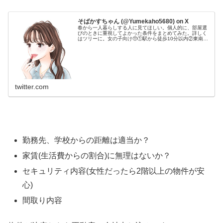
そばかすちゃん (@Yumekaho5680) on X
春から一人暮らしする人に見てほしい。個人的に、部屋選
びのときに重視してよかった条件をまとめてみた。詳しく
はツリーに。女の子向け🥺①駅から徒歩10分以内②東南向
き③コンロ2口④木造じゃない⑤オートロック⑥24時間ゴ
ミ捨て可⑦浴室乾燥⑧独立洗面...
twitter.com
勤務先、学校からの距離は適当か？
家賃(生活費からの割合)に無理はないか？
セキュリティ内容(女性だったら2階以上の物件が安
心)
間取り内容