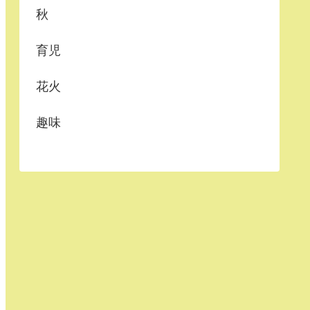
秋
育児
花火
趣味