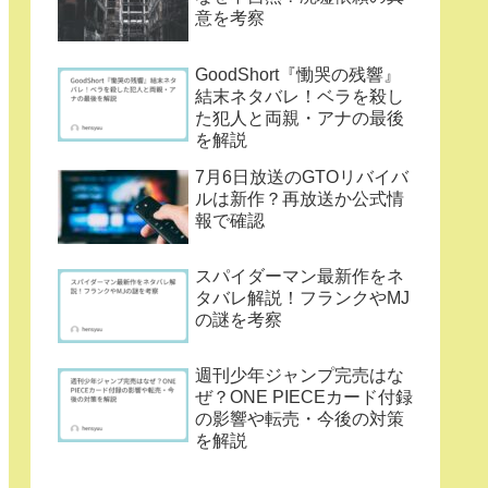
意を考察
GoodShort『慟哭の残響』
結末ネタバレ！ベラを殺し
た犯人と両親・アナの最後
を解説
7月6日放送のGTOリバイバ
ルは新作？再放送か公式情
報で確認
スパイダーマン最新作をネ
タバレ解説！フランクやMJ
の謎を考察
週刊少年ジャンプ完売はな
ぜ？ONE PIECEカード付録
の影響や転売・今後の対策
を解説