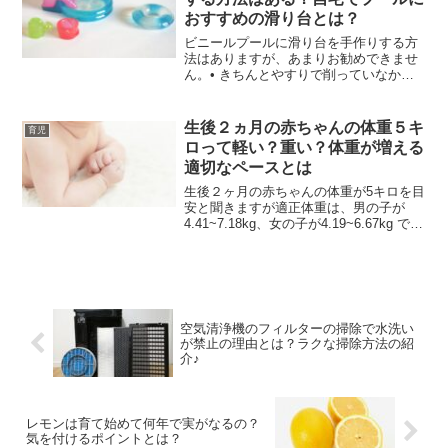
おすすめの滑り台とは？
ビニールプールに滑り台を手作りする方
法はありますが、あまりお勧めできませ
ん。• きちんとやすりで削っていなかか
ったから滑ったときに腕に思い切り木が
刺さって負傷• 組み立てが甘かったのか
滑ったときに壊れて怪我• DIYだと体重制
生後２ヵ月の赤ちゃんの体重５キ
育児
限が感覚知なの...
ロって軽い？重い？体重が増える
適切なペースとは
生後２ヶ月の赤ちゃんの体重が5キロを目
安と聞きますが適正体重は、男の子が
4.41~7.18kg、女の子が4.19~6.67kg で
す。身長は、男の子が54.5~63.2cm、女
の子が53.3~61.7cmとなっています。こ
の数値は平均的なも...
空気清浄機のフィルターの掃除で水洗い
が禁止の理由とは？ラクな掃除方法の紹
介♪
レモンは育て始めて何年で実がなるの？
気を付けるポイントとは？