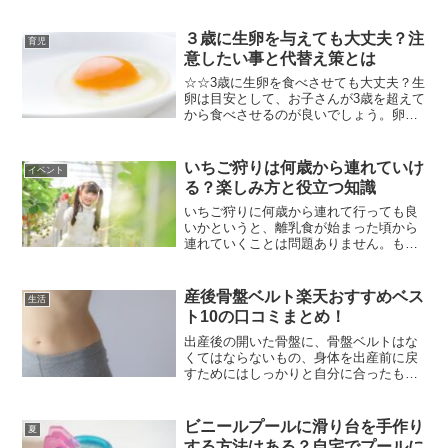
欲が落ち着くからその反面なかなか体重
が落ちないという場合は下記の理由のい
ずれかに該当します。 無理な食事制限を
３歳に生卵を与えても大丈夫？注
育児
しているから 卒...
意したい事と代替え策とは
☆☆3歳に生卵を食べさせても大丈夫？生
卵は目安として、お子さんが3歳を超えて
から食べさせるのが良いでしょう。卵は
タンパク質や脂質、鉄分やカルシウムな
どの栄養素が豊富に含まれております
が、同時に食中毒を引き起こすことでも
いちご狩りは何歳から連れていけ
イベント
有名な食べ物です。卵の...
る？楽しみ方と役立つ知識
いちご狩りに何歳から連れて行っても良
いかというと、離乳食が始まった頃から
連れていくことは問題ありません。もち
ろんそのままいちごを食べさせることは
できませんが、離乳食が始まる月齢6ヶ月
頃からすり潰して果汁を飲ませることが
産後骨盤ベルト楽天おすすめベス
生活
できますので一緒に楽し...
ト10の口コミまとめ！
出産後の開いた骨盤に、骨盤ベルトはな
くてはならないもの、身体を出産前に戻
すためにはしっかりと自分に合ったもの
を見極める必要があります。楽天のラン
キングで人気のトップ10の口コミをまと
めてみましたぜひ購入した人のコメント
ビニールプールに滑り台を手作り
夏
を参考にご自身にあった...
する方法はある？自宅でプールに