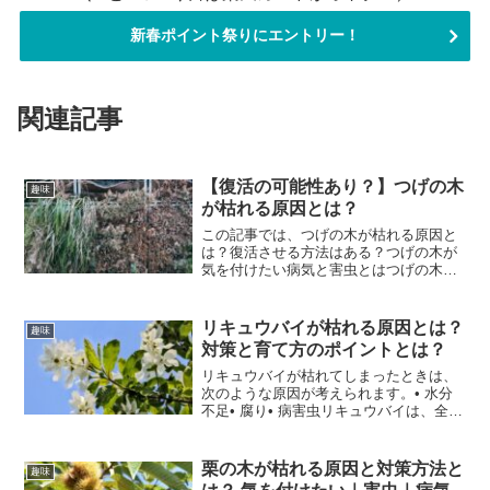
新春ポイント祭りにエントリー！
関連記事
【復活の可能性あり？】つげの木
趣味
が枯れる原因とは？
この記事では、つげの木が枯れる原因と
は？復活させる方法はある？つげの木が
気を付けたい病気と害虫とはつげの木の
育て方と育成環境とはといった内容をま
とめてみました。つげの木が枯れそう！
枯れてしまったといった方には参考にな
リキュウバイが枯れる原因とは？
趣味
りますので、ぜひ最後まで...
対策と育て方のポイントとは？
リキュウバイが枯れてしまったときは、
次のような原因が考えられます。• 水分
不足• 腐り• 病害虫リキュウバイは、全体
の3〜5割が日陰になる場所を好みます。
そのような場所が無いときは、日当たり
の良い場所を選びましょう。少しでも日
栗の木が枯れる原因と対策方法と
趣味
陰になればさら...