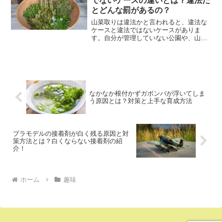
でないケースの違いとは？違法だ
とどんな罰があるの？
山菜取りは違法かと言われると、違法な
ケースと違法ではないケースがありま
す。自分が管理していない公園や、山で
行った場合は下記の2つの罪に問われる場
合があります。 森林窃盗 自然公園法安心
して山菜をとれる場所としては下記の3つ
のスポットです。 ...
なかなか根付かずガボンバが浮いてしま
う原因とは？対策と上手な育成方法
プラモデルの接着剤が白く残る原因と対
策方法とは？白くならない接着剤の紹
介！
ホーム
趣味