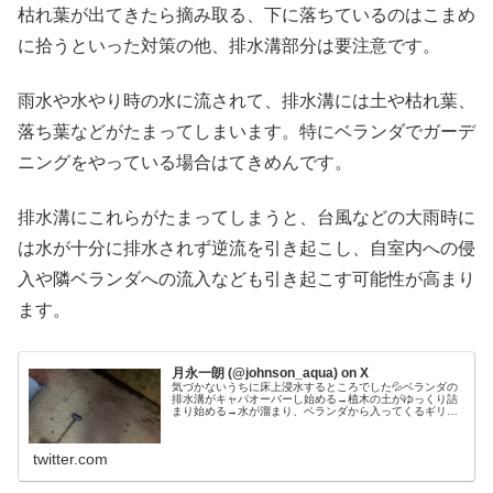
枯れ葉が出てきたら摘み取る、下に落ちているのはこまめ
に拾うといった対策の他、排水溝部分は要注意です。
雨水や水やり時の水に流されて、排水溝には土や枯れ葉、
落ち葉などがたまってしまいます。特にベランダでガーデ
ニングをやっている場合はてきめんです。
排水溝にこれらがたまってしまうと、台風などの大雨時に
は水が十分に排水されず逆流を引き起こし、自室内への侵
入や隣ベランダへの流入なども引き起こす可能性が高まり
ます。
月永一朗 (@johnson_aqua) on X
気づかないうちに床上浸水するところでした💦ベランダの
排水溝がキャパオーバーし始める→植木の土がゆっくり詰
まり始める→水が溜まり、ベランダから入ってくるギリギ
リライン→雨漏りチェックのタイミングで発見先週排水溝
綺麗にしたのにコレです。皆さんも...
twitter.com