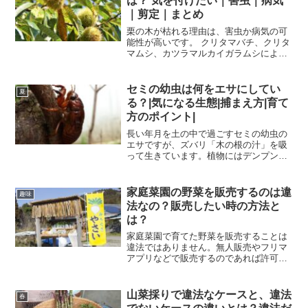
は？ 気を付けたい｜害虫｜病気
｜剪定｜まとめ
栗の木が枯れる理由は、害虫か病気の可
能性が高いです。 クリタマバチ、クリタ
マムシ、カツラマルカイガラムシによる
害虫被害 実炭そ病、うどんこ病、斑点
病、葉枯病、黒根立枯病など病気による
被害それぞれ詳しく原因と、対策方法を
セミの幼虫は何をエサにしてい
夏
説明していきますねこの...
る？|気になる生態|捕まえ方|育て
方のポイント|
長い年月を土の中で過ごすセミの幼虫の
エサですが、ズバリ「木の根の汁」を吸
って生きています。植物にはデンプンな
どの養分を運ぶ「師管」と主に水分を運
ぶ「導管」があります。セミの幼虫は
「導管」に口の部分の針を刺して液を吸
家庭菜園の野菜を販売するのは違
趣味
います。導管に流れる水分に...
法なの？販売したい時の方法と
は？
家庭菜園で育てた野菜を販売することは
違法ではありません。無人販売やフリマ
アプリなどで販売するのであれば許可な
どの必要もありませんので一番ハードル
が低いのではないでしょうか？そんな家
庭菜園でとれた野菜の販売について調べ
山菜採りで違法なケースと、違法
春
てみましたこの記事では、...