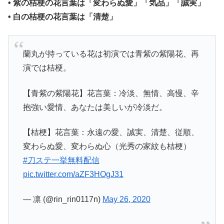
• 紫の桔梗の花言葉は「変わらぬ愛」「気品」「誠実」
• 白の桔梗の花言葉は「清楚」
蘭丸が持っている花は初演では青紫の紫陽花、再
演では桔梗。
【青紫の紫陽花】花言葉：冷淡、無情、高慢、辛
抱強い愛情、あなたは美しいが冷淡だ。
【桔梗】花言葉：永遠の愛、誠実、清楚、従順、
変わらぬ愛、変わらぬ心（光秀の家紋も桔梗）
#刀ステ一挙無料配信
pic.twitter.com/aZF3HOgJ31
— 凛 (@rin_rin0117n)
May 26, 2020