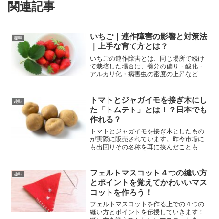
関連記事
いちご｜連作障害の影響と対策法
趣味
｜上手な育て方とは？
いちごの連作障害とは、同じ場所で続け
て栽培した場合に、養分の偏り・酸化・
アルカリ化・病害虫の密度の上昇などの
理由によって野菜の生育や収量、品質な
どが低下することを指します。連作障害
の対策としては、7つほど対処法がありま
トマトとジャガイモを接ぎ木にし
趣味
す。• 土壌の入れ替え...
た「トムテト」とは！？日本でも
作れる？
トマトとジャガイモを接ぎ木としたもの
が実際に販売されています。昨今市場に
も出回りその名称を耳に挟んだこともあ
る人は多いであろう「遺伝子組み換え野
菜」とは異なり、人の手により接ぎ木さ
れ市場に出された野菜です。「トムテ
フェルトマスコット４つの縫い方
趣味
ト」と呼ばれるその野菜は、...
とポイントを覚えてかわいいマス
コットを作ろう！
フェルトマスコットを作る上での４つの
縫い方とポイントを伝授していきます！