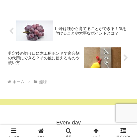
い花なのでぜひチャレンジしてみてくだ
さい。とてもかわいい花が咲きますよ。
巨峰は種から育てることができる！気を
付けることや大事なポイントとは？
剪定後の切り口に木工用ボンドで癒合剤
の代用にできる？その他に使えるものや
使い方
ホーム
趣味
Every day
© 2019 Every day.
メニュー
ホーム
検索
トップ
サイドバー