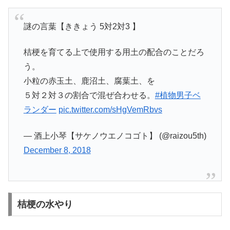
謎の言葉【ききょう 5対2対3 】
桔梗を育てる上で使用する用土の配合のことだろ
う。
小粒の赤玉土、鹿沼土、腐葉土、を
５対２対３の割合で混ぜ合わせる。
#植物男子ベ
ランダー
pic.twitter.com/sHgVemRbvs
— 酒上小琴【サケノウエノコゴト】 (@raizou5th)
December 8, 2018
桔梗の水やり