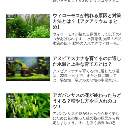
縫い方を覚えてかわいいマスコットを作
れるようになりましょう！さらに小物入
れやワッペンなど同じ縫い方でいろんな
ものが作れます！
ウィローモスが枯れる原因と対策
趣味
方法とは？【アクアリウム まと
め】
ウィローモスが枯れる原因として以下の4
つがあげられます。 水質悪化 光量の不足
水温の低下 肥料の入れすぎウィローモス
は、成長する水温の域も広く、低い光の
量でも育ちますので特別に何かを添加し
たり、といった手間は必要ありません。
アヌビアスナナを育てるのに適し
趣味
ただ、C O２...
た水温と上手な育て方とは？
アヌビアスナナを育てるのに適した水温
は、22度～30度で、また水質に関して
は、弱酸性、弱アルカリ性の中硬水が適
しています。とは言えアヌビアスナナは
丈夫で枯れにくく育成しやすい初心者用
の水草といわれていますから多少はその
アガパンサスの花が終わったらど
趣味
範囲から外れても大丈夫...
うする？増やし方や手入れのコ
ツ！
アガパンサスの花が終わったら長く楽し
むために花の散った後の茎の根元から剪
定しましょう。冬にも強く病害虫の悪影
響も受けづらいアガパンサスは育てやす