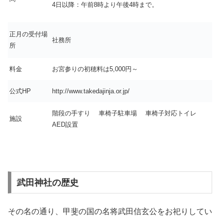
4日以降：午前8時より午後4時まで。
正月の受付場
社務所
所
料金
お宮参りの初穂料は5,000円～
公式HP
http://www.takedajinja.or.jp/
階段の手すり 車椅子駐車場 車椅子対応トイレ
施設
AED設置
武田神社の歴史
その名の通り、甲斐の国の名将武田信玄公をお祀りしてい