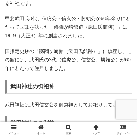
る神社です。
甲斐武田氏3代、信虎公・信玄公・勝頼公が60年余りにわ
たって国政を執った「躑躅が崎館跡（武田氏館跡）」に、
1919（大正8）年に創建されました。
国指定史跡の「躑躅ヶ崎館（武田氏館跡）」に鎮座し、こ
の館には、武田氏の3代（信虎公、信玄公、勝頼公）が60
年にわたって住居しました。
武田神社の御祀神
武田神社は武田信玄公を御祭神としてお祀りしています。
武田神社のご利益
メニュー
ホーム
検索
トップ
サイドバー