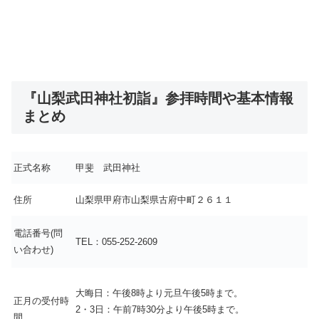
『山梨武田神社初詣』参拝時間や基本情報
まとめ
正式名称
甲斐 武田神社
住所
山梨県甲府市山梨県古府中町２６１１
電話番号(問
TEL：055-252-2609
い合わせ)
大晦日：午後8時より元旦午後5時まで。
正月の受付時
2・3日：午前7時30分より午後5時まで。
間